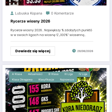
Lubuska Kopana
0 Komentarze
Rycerze wiosny 2026
Rycerze wiosny 2026… Największy % zdobytych punktó
w w swoich ligach na wiosnę !Z „100%” wiosenną…
Dowiedz się więcej
29/06/2026
A-Klasa
Aktualności
B-Klasa
III Liga
IV Liga
Klasa Okręgowa
Klasyfikacje
Najnowsze