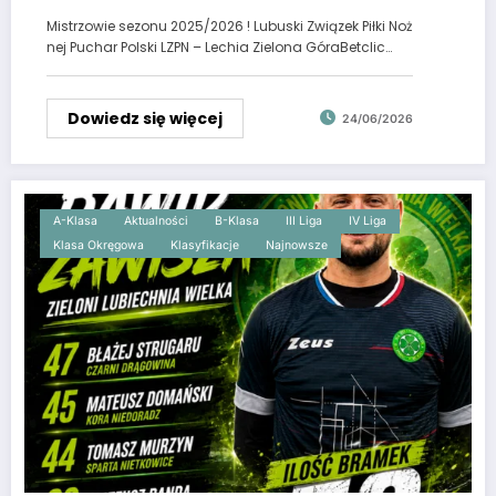
Mistrzowie sezonu 2025/2026 ! Lubuski Związek Piłki Noż
nej Puchar Polski LZPN – Lechia Zielona GóraBetclic…
Dowiedz się więcej
24/06/2026
A-Klasa
Aktualności
B-Klasa
III Liga
IV Liga
Klasa Okręgowa
Klasyfikacje
Najnowsze