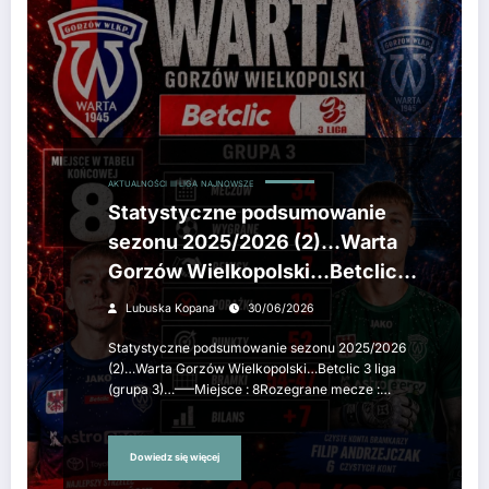
AKTUALNOŚCI
III LIGA
NAJNOWSZE
Statystyczne podsumowanie
sezonu 2025/2026 (2)…Warta
Gorzów Wielkopolski…Betclic 3
liga (grupa 3)…
Lubuska Kopana
30/06/2026
Statystyczne podsumowanie sezonu 2025/2026
(2)…Warta Gorzów Wielkopolski…Betclic 3 liga
(grupa 3)…—–Miejsce : 8Rozegrane mecze :…
Dowiedz się więcej