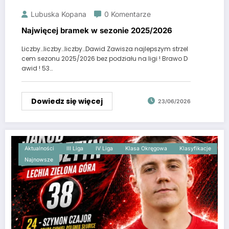
Lubuska Kopana
0 Komentarze
Najwięcej bramek w sezonie 2025/2026
Liczby…liczby…liczby…Dawid Zawisza najlepszym strzel
cem sezonu 2025/2026 bez podziału na ligi ! Brawo D
awid ! 53…
Dowiedz się więcej
23/06/2026
Aktualności
III Liga
IV Liga
Klasa Okręgowa
Klasyfikacje
Najnowsze