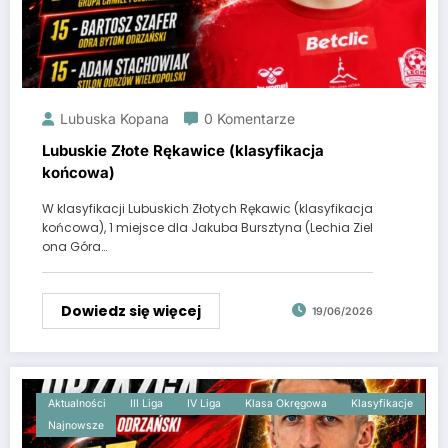
Lubuska Kopana
0 Komentarze
Lubuskie Złote Rękawice (klasyfikacja
końcowa)
W klasyfikacji Lubuskich Złotych Rękawic (klasyfikacja
końcowa), 1 miejsce dla Jakuba Bursztyna (Lechia Ziel
ona Góra…
Dowiedz się więcej
19/06/2026
Aktualności
III Liga
IV Liga
Klasa Okręgowa
Klasyfikacje
Najnowsze