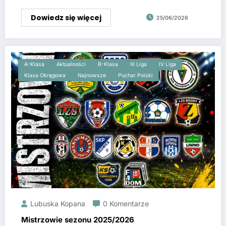
Dowiedz się więcej
25/06/2026
A-Klasa
Aktualności
B-Klasa
III Liga
IV Liga
Klasa Okręgowa
Najnowsze
Puchar Polski
Lubuska Kopana
0 Komentarze
Mistrzowie sezonu 2025/2026