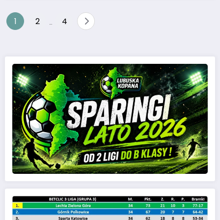
1
2
4
…