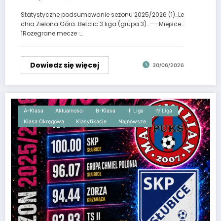
3 liga (grupa 3)…
Statystyczne podsumowanie sezonu 2025/2026 (1)…Le
chia Zielona Góra…Betclic 3 liga (grupa 3)…—–Miejsce :
1Rozegrane mecze :…
Dowiedz się więcej
30/06/2026
A-Klasa
Aktualności
B-Klasa
III Liga
IV Liga
Klasa Okręgowa
Klasyfikacje
Najnowsze