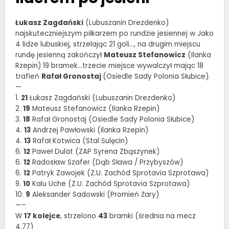
Łukasz Zagdański
(Lubuszanin Drezdenko)
najskuteczniejszym piłkarzem po rundzie jesiennej w Jako
4 lidze lubuskiej, strzelając 21 goli…, na drugim miejscu
rundę jesienną zakończył
Mateusz Stefanowicz
(Ilanka
Rzepin) 19 bramek…trzecie miejsce wywalczył mając 18
trafień
Rafał Gronostaj
(Osiedle Sady Polonia Słubice).
—
1.
21
Łukasz Zagdański (Lubuszanin Drezdenko)
2.
19
Mateusz Stefanowicz (Ilanka Rzepin)
3.
18
Rafał Gronostaj (Osiedle Sady Polonia Słubice)
4.
13
Andrzej Pawłowski (Ilanka Rzepin)
4.
13
Rafał Kotwica (Stal Sulęcin)
6.
12
Paweł Dulat (ZAP Syrena Zbąszynek)
6.
12
Radosław Szafer (Dąb Sława / Przybyszów)
6.
12
Patryk Zawojek (Z.U. Zachód Sprotavia Szprotawa)
9.
10
Kalu Uche (Z.U. Zachód Sprotavia Szprotawa)
10.
9
Aleksander Sadowski (Promień Żary)
—–
W
17 kolejce
, strzelono
43
bramki (średnia na mecz
4.77)