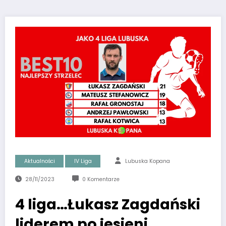
Aktualności
IV Liga
Lubuska Kopana
28/11/2023
0 Komentarze
4 liga…Łukasz Zagdański
liderem po jesieni