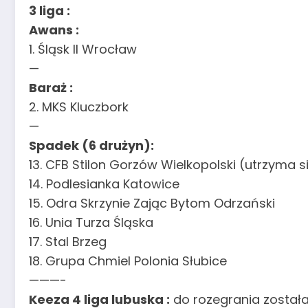
3 liga :
Awans :
1. Śląsk II Wrocław
—
Baraż :
2. MKS Kluczbork
—
Spadek (6 drużyn):
13. CFB Stilon Gorzów Wielkopolski (utrzyma
14. Podlesianka Katowice
15. Odra Skrzynie Zając Bytom Odrzański
16. Unia Turza Śląska
17. Stal Brzeg
18. Grupa Chmiel Polonia Słubice
———-
Keeza 4 liga lubuska :
do rozegrania została 