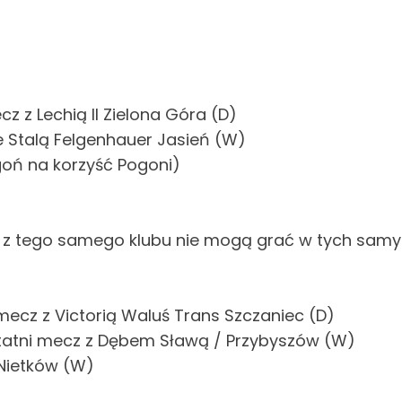
cz z Lechią II Zielona Góra (D)
ze Stalą Felgenhauer Jasień (W)
goń na korzyść Pogoni)
żyny z tego samego klubu nie mogą grać w tych sa
i mecz z Victorią Waluś Trans Szczaniec (D)
 ostatni mecz z Dębem Sławą / Przybyszów (W)
ą Nietków (W)