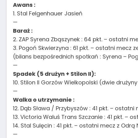
Awans :
1. Stal Felgenhauer Jasień
—
Baraż :
2. ZAP Syrena Zbąszynek : 64 pkt. – ostatni me
3. Pogoń Skwierzyna : 61 pkt. – ostatni mecz 
(bilans bezpośrednich spotkań : Syrena – Po
—
Spadek (5 drużyn + Stilon II):
10. Stilon II Gorzów Wielkopolski (dwie dru
—
Walka o utrzymanie :
12. Dąb Sława / Przybyszów : 41 pkt. – ostatn
13. Victoria Waluś Trans Szczanie : 41 pkt. –
14. Stal Sulęcin : 41 pkt. – ostatni mecz z Odr
—