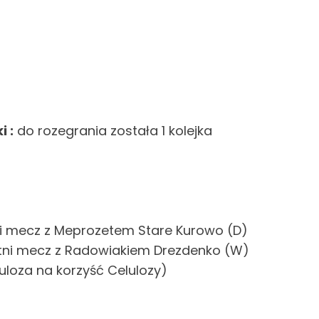
 :
do rozegrania została 1 kolejka
tatni mecz z Meprozetem Stare Kurowo (D)
tatni mecz z Radowiakiem Drezdenko (W)
luloza na korzyść Celulozy)