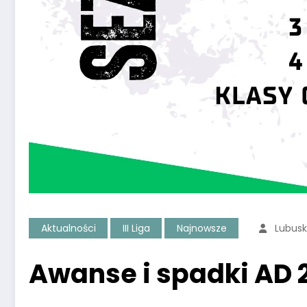
Aktualności
III Liga
Najnowsze
Lubus
Awanse i spadki AD 2