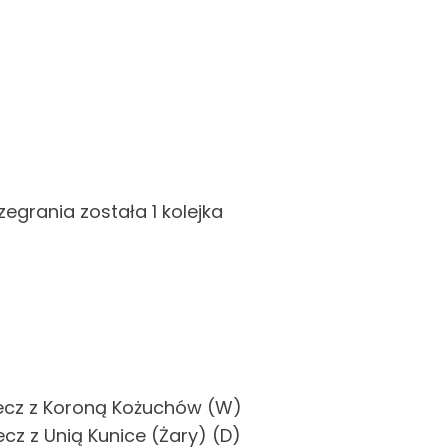
egrania została 1 kolejka
 mecz z Koroną Kożuchów (W)
ecz z Unią Kunice (Żary) (D)