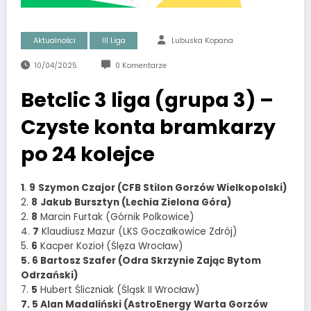
Aktualności
III Liga
Lubuska Kopana
10/04/2025
0 Komentarze
Betclic 3 liga (grupa 3) –
Czyste konta bramkarzy
po 24 kolejce
1
.
9
Szymon Czajor (CFB Stilon Gorzów Wielkopolski)
2.
8
Jakub Bursztyn (Lechia Zielona Góra)
2.
8
Marcin Furtak (Górnik Polkowice)
4.
7
Klaudiusz Mazur (LKS Goczałkowice Zdrój)
5.
6
Kacper Kozioł (Ślęza Wrocław)
5. 6 Bartosz Szafer (Odra Skrzynie Zając Bytom
Odrzański)
7.
5
Hubert Śliczniak (Śląsk II Wrocław)
7. 5 Alan Madaliński (AstroEnergy Warta Gorzów