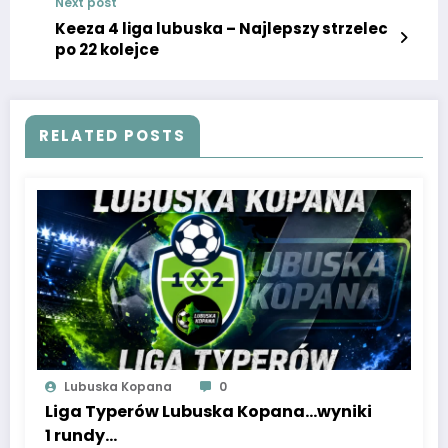
Next post
Keeza 4 liga lubuska – Najlepszy strzelec
po 22 kolejce
RELATED POSTS
Lubuska Kopana
0
Liga Typerów Lubuska Kopana…wyniki
1 rundy…