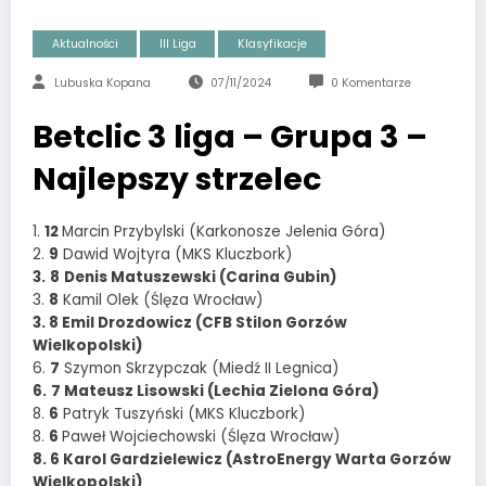
Aktualności
III Liga
Klasyfikacje
Lubuska Kopana
07/11/2024
0 Komentarze
Betclic 3 liga – Grupa 3 –
Najlepszy strzelec
1.
12
Marcin Przybylski (Karkonosze Jelenia Góra)
2.
9
Dawid Wojtyra (MKS Kluczbork)
3.
8
Denis Matuszewski (Carina Gubin)
3.
8
Kamil Olek (Ślęza Wrocław)
3. 8 Emil Drozdowicz (CFB Stilon Gorzów
Wielkopolski)
6.
7
Szymon Skrzypczak (Miedź II Legnica)
6.
7 Mateusz Lisowski (Lechia Zielona Góra)
8.
6
Patryk Tuszyński (MKS Kluczbork)
8.
6
Paweł Wojciechowski (Ślęza Wrocław)
8. 6 Karol Gardzielewicz (AstroEnergy Warta Gorzów
Wielkopolski)