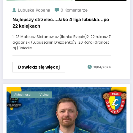
Lubuska Kopana
0 Komentarze
Najlepszy strzelec…Jako 4 liga lubuska…po
22 kolejkach
1. 23 Mateusz Stefanowicz (Ilanka Rzepin)2. 22 Łukasz Z
agdański (Lubuszanin Drezdenko)3. 20 Rafał Gronost
aj (Osiedle…
Dowiedz się więcej
11/04/2024
Aktualności
IV Liga