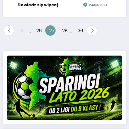
Dowiedz się więcej
24/03/2024
1
26
27
28
36
…
…