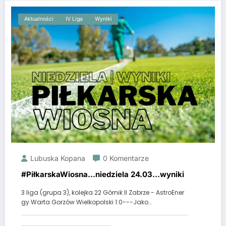
Aktualności
IV Liga
Wyniki
Lubuska Kopana
0 Komentarze
#PiłkarskaWiosna…niedziela 24.03…wyniki
3 liga (grupa 3), kolejka 22 Górnik II Zabrze - AstroEner
gy Warta Gorzów Wielkopolski 1:0---Jako…