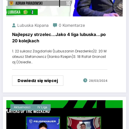
Lubuska Kopana
0 Komentarze
Najlepszy strzelec…Jako 4 liga lubuska…po
20 kolejkach
1. 22 Łukasz Zagdański (Lubuszanin Drezdenko)2. 20 M
ateusz Stefanowicz (Ilanka Rzepin)3. 18 Rafał Gronost
aj (Osiedle…
Dowiedz się więcej
28/03/2024
Aktualności
IV Liga