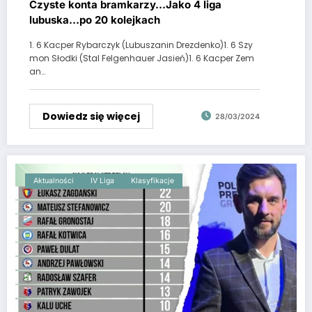
Czyste konta bramkarzy…Jako 4 liga
lubuska…po 20 kolejkach
1. 6 Kacper Rybarczyk (Lubuszanin Drezdenko)1. 6 Szy
mon Słodki (Stal Felgenhauer Jasień)1. 6 Kacper Zem
an…
Dowiedz się więcej
28/03/2024
Aktualności
IV Liga
Klasyfikacje