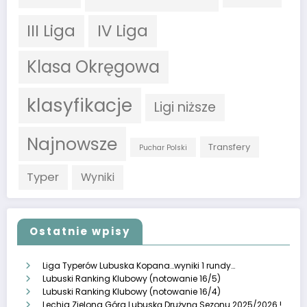
III Liga
IV Liga
Klasa Okręgowa
klasyfikacje
Ligi niższe
Najnowsze
Transfery
Puchar Polski
Typer
Wyniki
Ostatnie wpisy
Liga Typerów Lubuska Kopana…wyniki 1 rundy…
Lubuski Ranking Klubowy (notowanie 16/5)
Lubuski Ranking Klubowy (notowanie 16/4)
Lechia Zielona Góra Lubuską Drużyną Sezonu 2025/2026 !