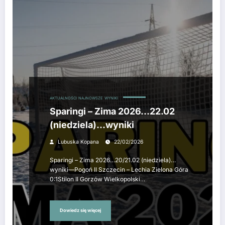
AKTUALNOŚCI
NAJNOWSZE
WYNIKI
Sparingi – Zima 2026…22.02
(niedziela)…wyniki
Lubuska Kopana
22/02/2026
Sparingi – Zima 2026…20/21.02 (niedziela)…
wyniki—Pogoń II Szczecin – Lechia Zielona Góra
0:1Stilon II Gorzów Wielkopolski…
Dowiedz się więcej