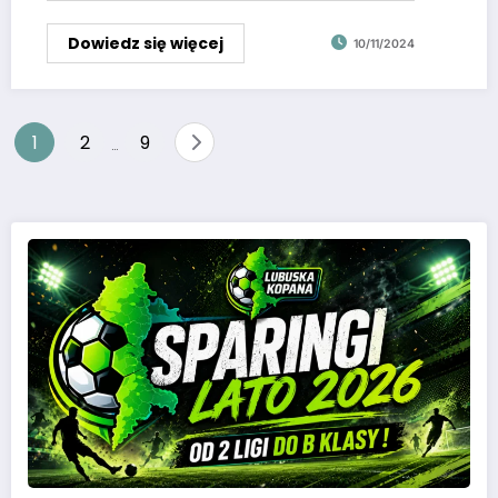
Dowiedz się więcej
10/11/2024
1
2
9
…