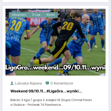
Aktualności
III Liga
Wyniki
Lubuska Kopana
0 Komentarze
Weekend 09/10.11…#LigaGra…wyniki…
Betclic 3 liga / grupa 3…kolejka 16 Grupa Chmiel Poloni
a Słubice - Pniówek 74 Pawłowice…