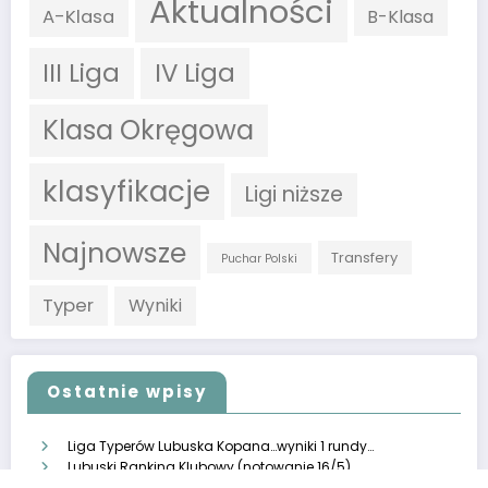
Aktualności
A-Klasa
B-Klasa
III Liga
IV Liga
Klasa Okręgowa
klasyfikacje
Ligi niższe
Najnowsze
Transfery
Puchar Polski
Typer
Wyniki
Ostatnie wpisy
Liga Typerów Lubuska Kopana…wyniki 1 rundy…
Lubuski Ranking Klubowy (notowanie 16/5)
Lubuski Ranking Klubowy (notowanie 16/4)