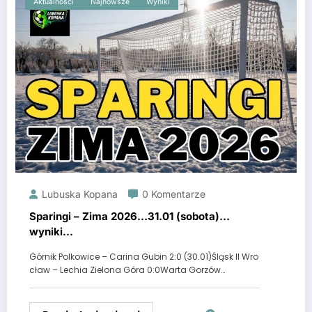
Aktualności
Najnowsze
Wyniki
Lubuska Kopana
0 Komentarze
Sparingi – Zima 2026…31.01 (sobota)…
wyniki…
Górnik Polkowice – Carina Gubin 2:0 (30.01)Śląsk II Wro
cław – Lechia Zielona Góra 0:0Warta Gorzów…