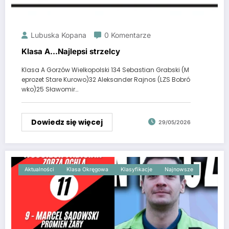
Lubuska Kopana
0 Komentarze
Klasa A…Najlepsi strzelcy
Klasa A Gorzów Wielkopolski 134 Sebastian Grabski (M
eprozet Stare Kurowo)32 Aleksander Rajnos (LZS Bobró
wko)25 Sławomir…
Dowiedz się więcej
29/05/2026
Aktualności
Klasa Okręgowa
Klasyfikacje
Najnowsze