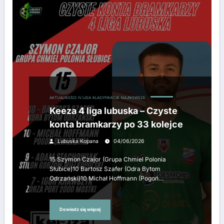
AKTUALNOŚCI
IV LIGA
KLASYFIKACJE
NAJNOWSZE
Keeza 4 liga lubuska – Czyste
konta bramkarzy po 33 kolejce
Lubuska Kopana
04/06/2026
15 Szymon Czajor (Grupa Chmiel Polonia
Słubice)10 Bartosz Szafer (Odra Bytom
Odrzański)10 Michał Hoffmann (Pogoń…
Dowiedz się więcej