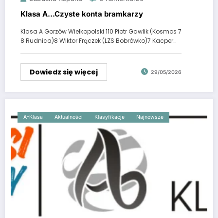
Klasa A…Czyste konta bramkarzy
Klasa A Gorzów Wielkopolski 110 Piotr Gawlik (Kosmos 7
8 Rudnica)8 Wiktor Frączek (LZS Bobrówko)7 Kacper…
Dowiedz się więcej
29/05/2026
A-Klasa
Aktualności
Klasyfikacje
Najnowsze