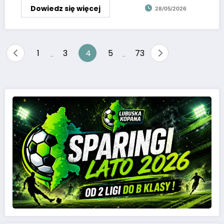
Dowiedz się więcej
28/05/2026
1
3
4
5
73
…
…