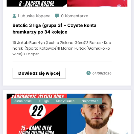
Lubuska Kopana
0 Komentarze
Betclic 3 liga (grupa 3) – Czyste konta
bramkarzy po 34 kolejce
19 Jakub Bursztyn (Lechia Zielona Góra)13 Bartosz Kuc
harski (Sparta Katowice)11 Marcin Furtak (Górnik Polko
wice)8 Kacper…
Dowiedz się więcej
04/06/2026
Aktualności
III Liga
Klasyfikacje
Najnowsze