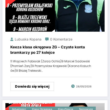
Lubuska Kopana
0 Komentarze
Keeza klasa okręgowa ZG – Czyste konta
bramkarzy po 27 kolejce
11 Wojciech Fabisiak (Zorza Ochla)9 Marcel Sadowski
(Promień Żary)9 Przemysław Krajewski (Korona Kożuch
ów)9 Błażej Trelewski…
Dowiedz się więcej
28/05/2026
Aktualności
Klasa Okręgowa
Klasyfikacje
Najnowsze