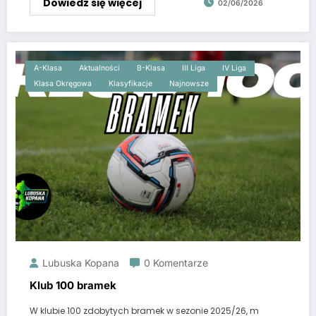
Dowiedz się więcej
02/06/2026
A-Klasa
Aktualności
B-Klasa
III Liga
IV Liga
Klasa Okręgowa
Klasyfikacje
Najnowsze
Lubuska Kopana
0 Komentarze
Klub 100 bramek
W klubie 100 zdobytych bramek w sezonie 2025/26, m