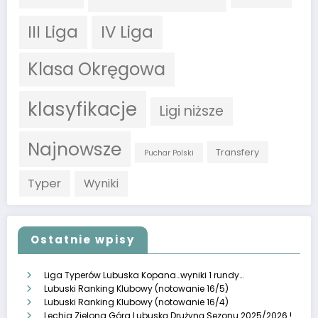
III Liga
IV Liga
Klasa Okręgowa
klasyfikacje
Ligi niższe
Najnowsze
Transfery
Puchar Polski
Typer
Wyniki
Ostatnie wpisy
Liga Typerów Lubuska Kopana…wyniki 1 rundy…
Lubuski Ranking Klubowy (notowanie 16/5)
Lubuski Ranking Klubowy (notowanie 16/4)
Lechia Zielona Góra Lubuską Drużyną Sezonu 2025/2026 !