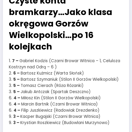
Czyste konta
bramkarzy…Jako klasa
okręgowa Gorzów
Wielkopolski…po 16
kolejkach
1.
7 –
Gabriel Kodzis (Czarni Browar Witnica – 1, Celuloza
Kostrzyn nad Odrą – 6 )
2.
6 –
Bartosz Kuźmicz (Warta Słońsk)
3.
5 –
Bartosz Szymaniuk (Stilon II Gorzów Wielkopolski)
3.
5 –
Tomasz Cierach (Róża Różanki)
3.
5 –
Jakub Antczak (Spartak Deszczno)
6.
4 –
Miłosz Kin (Stilon II Gorzów Wielkopolski)
6.
4 –
Marcin Bartnik (Czarni Browar Witnica)
6.
4 –
Filip Juszkiewicz (Radowiak Drezdenko)
9.
3 –
Kacper Bugajski (Czarni Browar Witnica)
9.
3 –
Krystian Roszkiewicz (Budowlani Murzynowo)