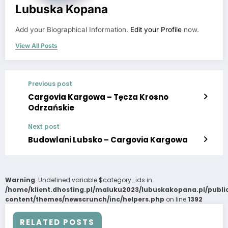
Lubuska Kopana
Add your Biographical Information.
Edit your Profile
now.
View All Posts
Previous post
Cargovia Kargowa – Tęcza Krosno
Odrzańskie
Next post
Budowlani Lubsko – Cargovia Kargowa
Warning
: Undefined variable $category_ids in
/home/klient.dhosting.pl/maluku2023/lubuskakopana.pl/publ
content/themes/newscrunch/inc/helpers.php
on line
1392
RELATED POSTS