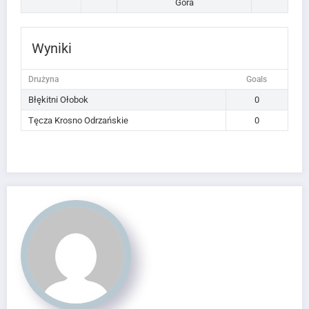
Góra
Wyniki
Drużyna
Goals
Błękitni Ołobok
0
Tęcza Krosno Odrzańskie
0