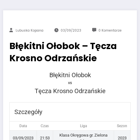
Lubuska Kopana
03/09/2023
0 Komentarze
Błękitni Ołobok – Tęcza
Krosno Odrzańskie
Błękitni Ołobok
vs
Tęcza Krosno Odrzańskie
Szczegóły
Data
Czas
Liga
Sezon
Klasa Okręgowa gr. Zielona
03/09/2023
21:53
2023