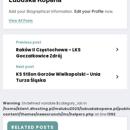
Add your Biographical Information.
Edit your Profile
now.
View All Posts
Previous post
Raków II Częstochowa – LKS
Goczałkowice Zdrój
Next post
KS Stilon Gorzów Wielkopolski – Unia
Turza Śląska
Warning
: Undefined variable $category_ids in
/home/klient.dhosting.pl/maluku2023/lubuskakopana.pl/publ
content/themes/newscrunch/inc/helpers.php
on line
1392
RELATED POSTS