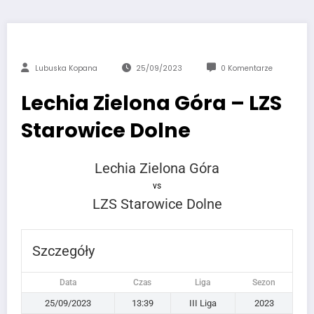
Lubuska Kopana
25/09/2023
0 Komentarze
Lechia Zielona Góra – LZS
Starowice Dolne
Lechia Zielona Góra
vs
LZS Starowice Dolne
Szczegóły
Data
Czas
Liga
Sezon
25/09/2023
13:39
III Liga
2023