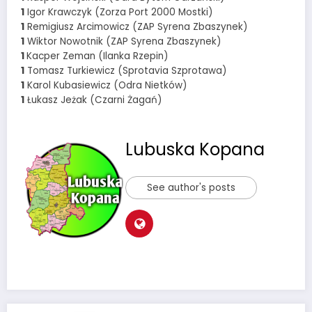
1
Igor Krawczyk (Zorza Port 2000 Mostki)
1
Remigiusz Arcimowicz (ZAP Syrena Zbaszynek)
1
Wiktor Nowotnik (ZAP Syrena Zbaszynek)
1
Kacper Zeman (Ilanka Rzepin)
1
Tomasz Turkiewicz (Sprotavia Szprotawa)
1
Karol Kubasiewicz (Odra Nietków)
1
Łukasz Jeżak (Czarni Żagań)
Lubuska Kopana
See author's posts