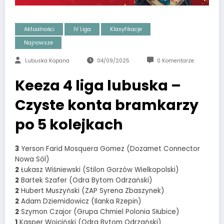
Aktualności
IV Liga
Klasyfikacje
Najnowsze
Lubuska Kopana
04/09/2025
0 Komentarze
Keeza 4 liga lubuska –
Czyste konta bramkarzy
po 5 kolejkach
3
Yerson Farid Mosquera Gomez (Dozamet Connector
Nowa Sól)
2
Łukasz Wiśniewski (Stilon Gorzów Wielkopolski)
2
Bartek Szafer (Odra Bytom Odrzański)
2
Hubert Muszyński (ZAP Syrena Zbaszynek)
2
Adam Dziemidowicz (Ilanka Rzepin)
2
Szymon Czajor (Grupa Chmiel Polonia Słubice)
1
Kasper Wojciński (Odra Bytom Odrzański)