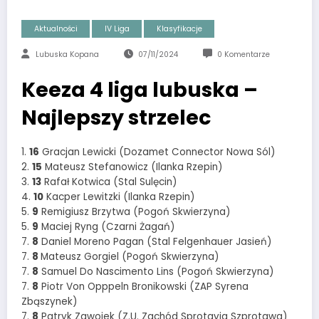
Aktualności
IV Liga
Klasyfikacje
Lubuska Kopana
07/11/2024
0 Komentarze
Keeza 4 liga lubuska –
Najlepszy strzelec
1.
16
Gracjan Lewicki (Dozamet Connector Nowa Sól)
2.
15
Mateusz Stefanowicz (Ilanka Rzepin)
3.
13
Rafał Kotwica (Stal Sulęcin)
4.
10
Kacper Lewitzki (Ilanka Rzepin)
5.
9
Remigiusz Brzytwa (Pogoń Skwierzyna)
5.
9
Maciej Ryng (Czarni Żagań)
7.
8
Daniel Moreno Pagan (Stal Felgenhauer Jasień)
7.
8
Mateusz Gorgiel (Pogoń Skwierzyna)
7.
8
Samuel Do Nascimento Lins (Pogoń Skwierzyna)
7.
8
Piotr Von Opppeln Bronikowski (ZAP Syrena
Zbąszynek)
7.
8
Patryk Zawojek (Z.U. Zachód Sprotavia Szprotawa)