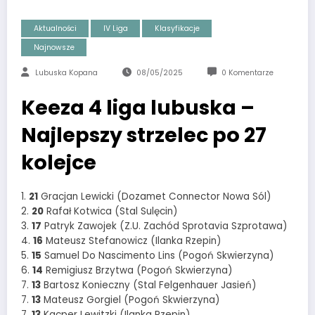
Aktualności
IV Liga
Klasyfikacje
Najnowsze
Lubuska Kopana
08/05/2025
0 Komentarze
Keeza 4 liga lubuska –
Najlepszy strzelec po 27
kolejce
1.
21
Gracjan Lewicki (Dozamet Connector Nowa Sól)
2.
20
Rafał Kotwica (Stal Sulęcin)
3.
17
Patryk Zawojek (Z.U. Zachód Sprotavia Szprotawa)
4.
16
Mateusz Stefanowicz (Ilanka Rzepin)
5.
15
Samuel Do Nascimento Lins (Pogoń Skwierzyna)
6.
14
Remigiusz Brzytwa (Pogoń Skwierzyna)
7.
13
Bartosz Konieczny (Stal Felgenhauer Jasień)
7.
13
Mateusz Gorgiel (Pogoń Skwierzyna)
7.
13
Kacper Lewitzki (Ilanka Rzepin)