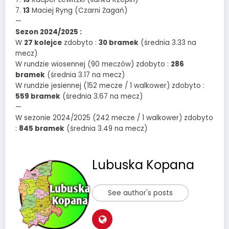
7.
13
Maciej Ryng (Czarni Żagań)
—
Sezon 2024/2025 :
W
27 kolejce
zdobyto :
30 bramek
(średnia 3.33 na
mecz)
W rundzie wiosennej (90 meczów) zdobyto :
286
bramek
(średnia 3.17 na mecz)
W rundzie jesiennej (152 mecze / 1 walkower) zdobyto :
559 bramek
(średnia 3.67 na mecz)
—
W sezonie 2024/2025 (242 mecze / 1 walkower) zdobyto
:
845 bramek
(średnia 3.49 na mecz)
Lubuska Kopana
See author's posts