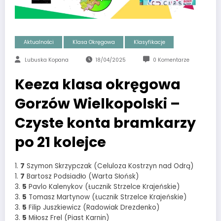
Aktualności
Klasa Okręgowa
Klasyfikacje
Lubuska Kopana
18/04/2025
0 Komentarze
Keeza klasa okręgowa
Gorzów Wielkopolski –
Czyste konta bramkarzy
po 21 kolejce
1.
7
Szymon Skrzypczak (Celuloza Kostrzyn nad Odrą)
1.
7
Bartosz Podsiadło (Warta Słońsk)
3.
5
Pavlo Kalenykov (Łucznik Strzelce Krajeńskie)
3.
5
Tomasz Martynow (Łucznik Strzelce Krajeńskie)
3.
5
Filip Juszkiewicz (Radowiak Drezdenko)
3.
5
Miłosz Frel (Piast Karnin)