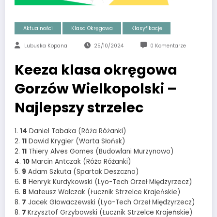
Aktualności
Klasa Okręgowa
Klasyfikacje
Lubuska Kopana
25/10/2024
0 Komentarze
Keeza klasa okręgowa
Gorzów Wielkopolski –
Najlepszy strzelec
1.
14
Daniel Tabaka (Róża Różanki)
2.
11
Dawid Krygier (Warta Słońsk)
2.
11
Thiery Alves Gomes (Budowlani Murzynowo)
4.
10
Marcin Antczak (Róża Różanki)
5.
9
Adam Szkuta (Spartak Deszczno)
6.
8
Henryk Kurdykowski (Lyo-Tech Orzeł Międzyrzecz)
6.
8
Mateusz Walczak (Łucznik Strzelce Krajeńskie)
8.
7
Jacek Głowaczewski (Lyo-Tech Orzeł Międzyrzecz)
8.
7
Krzysztof Grzybowski (Łucznik Strzelce Krajeńskie)