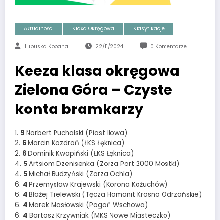
Aktualności
Klasa Okręgowa
Klasyfikacje
Lubuska Kopana
22/11/2024
0 Komentarze
Keeza klasa okręgowa
Zielona Góra – Czyste
konta bramkarzy
1.
9
Norbert Puchalski (Piast Iłowa)
2.
6
Marcin Kozdroń (ŁKS Łęknica)
2.
6
Dominik Kwapiński (ŁKS Łęknica)
4.
5
Artsiom Dzenisenka (Zorza Port 2000 Mostki)
4.
5
Michał Budzyński (Zorza Ochla)
6.
4
Przemysław Krajewski (Korona Kożuchów)
6.
4
Błażej Trelewski (Tęcza Homanit Krosno Odrzańskie)
6.
4
Marek Masłowski (Pogoń Wschowa)
6.
4
Bartosz Krzywniak (MKS Nowe Miasteczko)