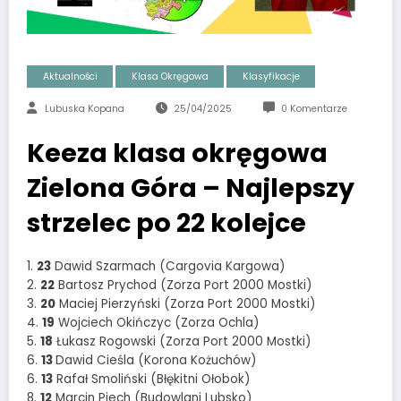
Aktualności
Klasa Okręgowa
Klasyfikacje
Lubuska Kopana
25/04/2025
0 Komentarze
Keeza klasa okręgowa
Zielona Góra – Najlepszy
strzelec po 22 kolejce
1.
23
Dawid Szarmach (Cargovia Kargowa)
2.
22
Bartosz Prychod (Zorza Port 2000 Mostki)
3.
20
Maciej Pierzyński (Zorza Port 2000 Mostki)
4.
19
Wojciech Okińczyc (Zorza Ochla)
5.
18
Łukasz Rogowski (Zorza Port 2000 Mostki)
6.
13
Dawid Cieśla (Korona Kożuchów)
6.
13
Rafał Smoliński (Błękitni Ołobok)
8.
12
Marcin Piech (Budowlani Lubsko)