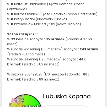
9.
11
Mateusz Hałambiec (Tęcza Homanit Krosno
Odrzańskie)
9.
11
Bartosz Rybicki (Tęcza Homanit Krosno Odrzańskie)
9.
11
Patryk Kozioł (Budowlani Lubsko)
9.
11
Przemysław Macierzyński (Relax Grabice)
—
Sezon 2024/2025 :
W
22 kolejce
zdobyto :
35 bramek
(średnia 4.37 na
mecz)
W rundzie wiosennej (56 meczów) zdobyto :
243 bramki
(średnia 4.33 na mecz)
W rundzie jesiennej (120 meczów) zdobyto :
443
bramek
(średnia 3.69 na mecz)
—
W sezonie 2024/2025 (176 meczów) zdobyto :
686
bramek
(średnia 3.89 na mecz)
Lubuska Kopana