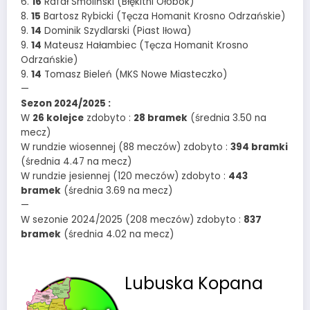
6.
16
Rafał Smoliński (Błękitni Ołobok)
8.
15
Bartosz Rybicki (Tęcza Homanit Krosno Odrzańskie)
9.
14
Dominik Szydlarski (Piast Iłowa)
9.
14
Mateusz Hałambiec (Tęcza Homanit Krosno
Odrzańskie)
9.
14
Tomasz Bieleń (MKS Nowe Miasteczko)
—
Sezon 2024/2025 :
W
26 kolejce
zdobyto :
28 bramek
(średnia 3.50 na
mecz)
W rundzie wiosennej (88 meczów) zdobyto :
394 bramki
(średnia 4.47 na mecz)
W rundzie jesiennej (120 meczów) zdobyto :
443
bramek
(średnia 3.69 na mecz)
—
W sezonie 2024/2025 (208 meczów) zdobyto :
837
bramek
(średnia 4.02 na mecz)
Lubuska Kopana