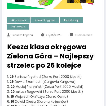
Aktualności
Klasa Okręgowa
Klasyfikacje
Najnowsze
Lubuska Kopana
23/05/2025
0 Komentarze
Keeza klasa okręgowa
Zielona Góra – Najlepszy
strzelec po 26 kolejce
1.
29
Bartosz Prychod (Zorza Port 2000 Mostki)
1.
29
Dawid Szarmach (Cargovia Kargowa)
3.
20
Maciej Pierzyński (Zorza Port 2000 Mostki)
3.
20
Łukasz Rogowski (Zorza Port 2000 Mostki)
5.
19
Wojciech Okińczyc (Zorza Ochla)
6.
16
Dawid Cieśla (Korona Kożuchów)