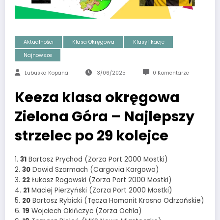
Aktualności
Klasa Okręgowa
Klasyfikacje
Najnowsze
Lubuska Kopana
13/06/2025
0 Komentarze
Keeza klasa okręgowa
Zielona Góra – Najlepszy
strzelec po 29 kolejce
1.
31
Bartosz Prychod (Zorza Port 2000 Mostki)
2.
30
Dawid Szarmach (Cargovia Kargowa)
3.
22
Łukasz Rogowski (Zorza Port 2000 Mostki)
4.
21
Maciej Pierzyński (Zorza Port 2000 Mostki)
5.
20
Bartosz Rybicki (Tęcza Homanit Krosno Odrzańskie)
6.
19
Wojciech Okińczyc (Zorza Ochla)