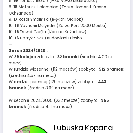
6.
19
Tomasz Bieleń (MKS Nowe Miasteczko)
8.
18
Mateusz Hałambiec (Tęcza Homanit Krosno
Odrzańskie)
9.
17
Rafał Smoliński (Błękitni Ołobok)
10.
16
Yevhenii Mulyndin (Zorza Port 2000 Mostki)
10.
16
Dawid Cieśla (Korona Kożuchów)
10.
16
Patryk Siwik (Budowlani Lubsko)
—
Sezon 2024/2025 :
W
29 kolejce
zdobyto :
32 bramki
(średnia 4.00 na
mecz)
W rundzie wiosennej (112 meczów) zdobyto :
512 bramek
(średnia 4.57 na mecz)
W rundzie jesiennej (120 meczów) zdobyto :
443
bramek
(średnia 3.69 na mecz)
—
W sezonie 2024/2025 (232 mecze) zdobyto :
955
bramek
(średnia 4.11 na mecz)
Lubuska Kopana