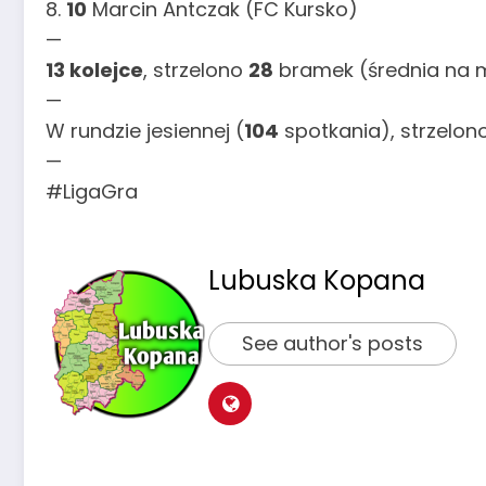
8.
10
Marcin Antczak (FC Kursko)
—
13 kolejce
, strzelono
28
bramek (średnia na 
—
W rundzie jesiennej (
104
spotkania), strzelon
—
#LigaGra
Lubuska Kopana
See author's posts