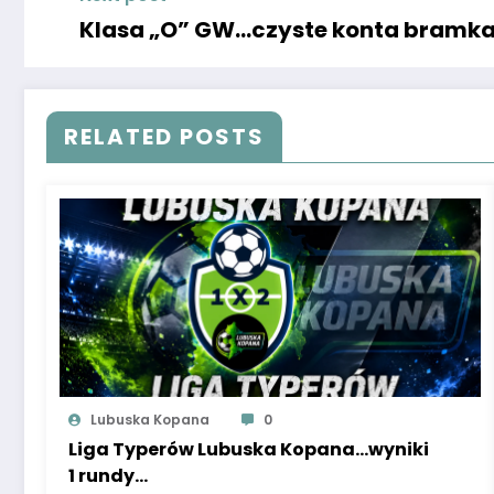
Klasa „O” GW…czyste konta bramka
RELATED POSTS
Lubuska Kopana
0
Liga Typerów Lubuska Kopana…wyniki
1 rundy…