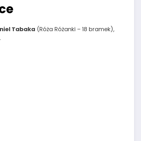
jce
niel Tabaka
(Róża Różanki – 18 bramek),
.