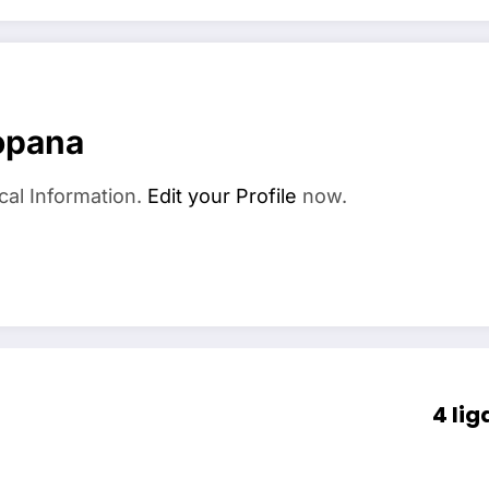
opana
cal Information.
Edit your Profile
now.
4 li