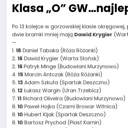
Klasa „O” GW…najleps
Po 13 kolejce w gorzowskiej klasie okręgowej
dwie bramki mniej mają
Dawid Krygier
(Wart
—
1.
18
Daniel Tabaka (Róża Różanki)
2.
16
Dawid Krygier (Warta Słońsk)
2.
16
Patryk Minge (Budowlani Murzynowo)
4.
15
Marcin Antczak (Róża Różanki)
5.
13
Adam Szkuta (Spartak Deszczno)
6.
12
Łukasz Wargin (Uran Trzebicz)
7.
11
Richard Oliveira (Budowlani Murzynowo)
8.
10
Paweł Hojka (Czarni Browar Witnica)
8.
10
Hubert Kijak (Spartak Deszczno)
8.
10
Bartosz Prychod (Piast Karnin)