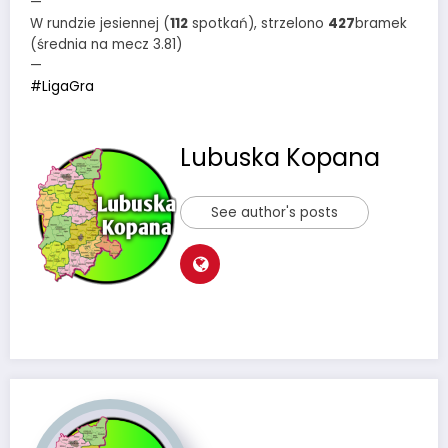
—
W rundzie jesiennej (
112
spotkań), strzelono
427
bramek
(średnia na mecz 3.81)
—
#LigaGra
Lubuska Kopana
See author's posts