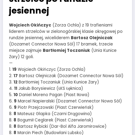
jesiennej
Wojciech Okińczyc
(Zorza Ochla) z 19 trafieniami
liderem strzelców w zielonogórskiej klasie okręgowej po
rundzie jesiennej, wiceliderem
Bartosz Olejniczak
(Dozamet Connector Nowa Sól) 17 bramek, trzecie
miejsce zajmuje
Bartłomiej Toczaniuk
(Unia Kunice
Żary) 12 goli.
—
1.
19
Wojciech Okińczyc (Zorza Ochla)
2.
17
Bartosz Olejniczak (Dozamet Connector Nowa Sól)
3.
12
Bartłomiej Toczaniuk (Unia Kunice Żary)
4.
11
Jakub Borysiewicz (ŁKS Łęknica)
5.
10
Daniel Moreno Pagan (Piast Iłowa)
6.
9
Marcel Napieralski (Dozamet Connector Nowa Sól)
6.
9
Piotr Przejczowski (Piast Czerwieńsk)
8.
8
Mateusz Glapka (Czarni Drągowina)
8.
8
Bogumił Ceglarek (Piast Czerwieńsk)
8.
8
Bartosz Rybicki (Dar-Bol Alfa Jaromirowice)
8.
8
Marcin Piech (Budowlani Lubsko)