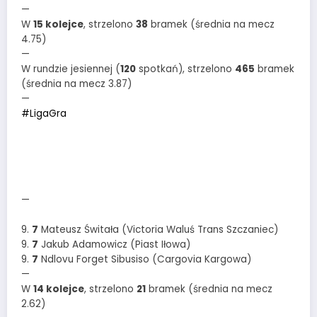
—
W
15 kolejce
, strzelono
38
bramek (średnia na mecz
4.75)
—
W rundzie jesiennej (
120
spotkań), strzelono
465
bramek
(średnia na mecz 3.87)
—
#LigaGra
—
9.
7
Mateusz Świtała (Victoria Waluś Trans Szczaniec)
9.
7
Jakub Adamowicz (Piast Iłowa)
9.
7
Ndlovu Forget Sibusiso (Cargovia Kargowa)
—
W
14 kolejce
, strzelono
21
bramek (średnia na mecz
2.62)