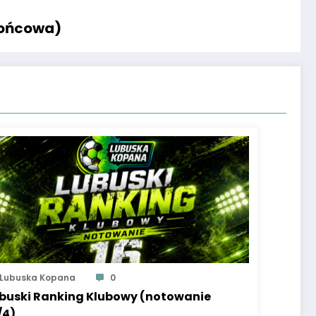
końcowa)
Lubuska Kopana
0
buski Ranking Klubowy (notowanie
/4)