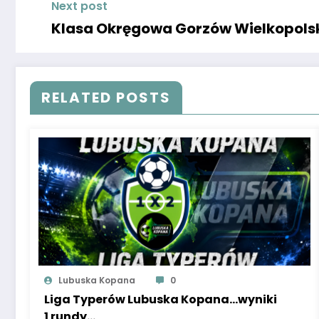
Next post
Klasa Okręgowa Gorzów Wielkopolsk
RELATED POSTS
Lubuska Kopana
0
Liga Typerów Lubuska Kopana…wyniki
1 rundy…