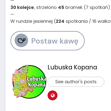
—
30 kolejce
, strzelono
45
bramek (7 spotkań) 
—
W rundzie jesiennej (
224
spotkania / 16 walk
Lubuska Kopana
See author's posts