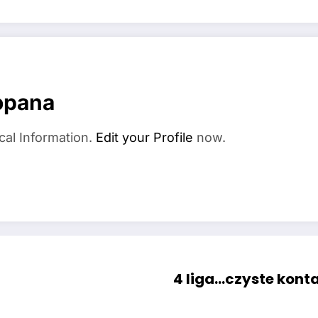
opana
cal Information.
Edit your Profile
now.
4 liga…czyste kont