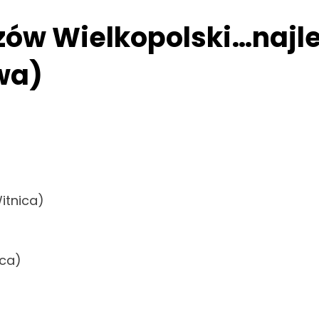
ów Wielkopolski…najle
wa)
itnica)
ica)