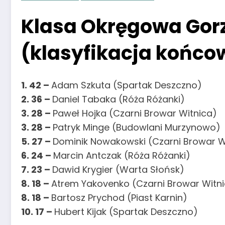
Klasa Okręgowa Gorz
(klasyfikacja końco
1. 42 –
Adam Szkuta (Spartak Deszczno)
2. 36 –
Daniel Tabaka (Róża Różanki)
3. 28 –
Paweł Hojka (Czarni Browar Witnica)
3. 28 –
Patryk Minge (Budowlani Murzynowo)
5. 27 –
Dominik Nowakowski (Czarni Browar W
6. 24 –
Marcin Antczak (Róża Różanki)
7. 23 –
Dawid Krygier (Warta Słońsk)
8. 18 –
Atrem Yakovenko (Czarni Browar Witn
8. 18 –
Bartosz Prychod (Piast Karnin)
10. 17 –
Hubert Kijak (Spartak Deszczno)