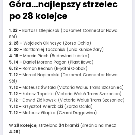
Góra…najlepszy strzelec
po 28 kolejce
1. 33 –
Bartosz Olejniczak (Dozamet Connector Nowa
Sól)
2. 28 –
Wojciech Okińczyc (Zorza Ochla)
3. 20 –
Bartłomiej Toczaniuk (Unia Kunice Żary)
4. 15 –
Marcin Piech (Budowlani Lubsko)
5. 14 –
Daniel Moreno Pagan (Piast Iłowa)
6. 13 –
Roman Rechun (Błękitni Ołobok)
7. 12 –
Marcel Napieralski (Dozamet Connector Nowa
Sól)
7. 12 –
Mateusz Świtała (Victoria Waluś Trans Szczaniec)
7. 12 –
Łukasz Topolski (Victoria Waluś Trans Szczaniec)
7. 12 –
Dawid Ziółkowski (Victoria Waluś Trans Szczaniec)
7. 12 –
Krzysztof Wierzbicki (Zorza Ochla)
7. 12 –
Mateusz Glapka (Czarni Drągowina)
—
W
28 kolejce
, strzelono
34
bramki (średnia na mecz
4.25
)