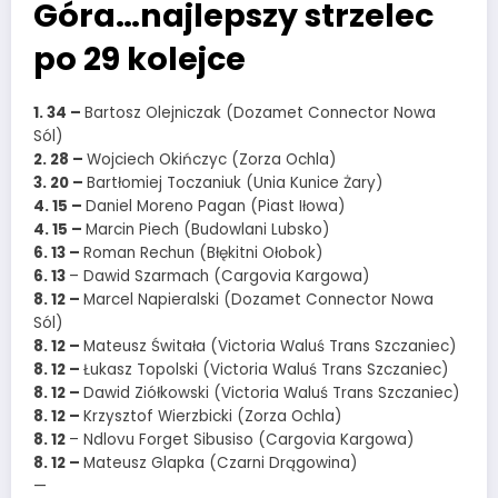
Góra…najlepszy strzelec
po 29 kolejce
1. 34 –
Bartosz Olejniczak (Dozamet Connector Nowa
Sól)
2. 28 –
Wojciech Okińczyc (Zorza Ochla)
3. 20 –
Bartłomiej Toczaniuk (Unia Kunice Żary)
4. 15 –
Daniel Moreno Pagan (Piast Iłowa)
4. 15 –
Marcin Piech (Budowlani Lubsko)
6. 13 –
Roman Rechun (Błękitni Ołobok)
6. 13
– Dawid Szarmach (Cargovia Kargowa)
8. 12 –
Marcel Napieralski (Dozamet Connector Nowa
Sól)
8. 12 –
Mateusz Świtała (Victoria Waluś Trans Szczaniec)
8. 12 –
Łukasz Topolski (Victoria Waluś Trans Szczaniec)
8. 12 –
Dawid Ziółkowski (Victoria Waluś Trans Szczaniec)
8. 12 –
Krzysztof Wierzbicki (Zorza Ochla)
8. 12
– Ndlovu Forget Sibusiso (Cargovia Kargowa)
8. 12 –
Mateusz Glapka (Czarni Drągowina)
—