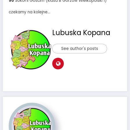
90
Sokół II Gościm (klasa B Gorzów Wielkopolski 1)
czekamy na kolejne…
Lubuska Kopana
See author's posts