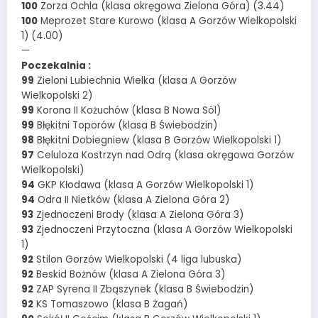
100
Zorza Ochla (klasa okręgowa Zielona Góra) (3.44)
100
Meprozet Stare Kurowo (klasa A Gorzów Wielkopolski
1) (4.00)
—
Poczekalnia :
99
Zieloni Lubiechnia Wielka (klasa A Gorzów
Wielkopolski 2)
99
Korona II Kożuchów (klasa B Nowa Sól)
99
Błękitni Toporów (klasa B Świebodzin)
98
Błękitni Dobiegniew (klasa B Gorzów Wielkopolski 1)
97
Celuloza Kostrzyn nad Odrą (klasa okręgowa Gorzów
Wielkopolski)
94
GKP Kłodawa (klasa A Gorzów Wielkopolski 1)
94
Odra II Nietków (klasa A Zielona Góra 2)
93
Zjednoczeni Brody (klasa A Zielona Góra 3)
93
Zjednoczeni Przytoczna (klasa A Gorzów Wielkopolski
1)
92
Stilon Gorzów Wielkopolski (4 liga lubuska)
92
Beskid Bożnów (klasa A Zielona Góra 3)
92
ZAP Syrena II Zbąszynek (klasa B Świebodzin)
92
KS Tomaszowo (klasa B Żagań)