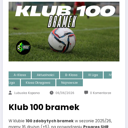
A-Klasa
Aktualności
B-Klasa
III Liga
IV
Liga
Klasa Okręgowa
Najnowsze
Lubuska Kopana
06/06/2026
0 Komentarze
Klub 100 bramek
W klubie
100 zdobytych bramek
w sezonie 2025/26,
mamy 16 drużyn (+5), na prowadzeniu
Progres SHR