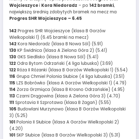
Wojcieszyce
i
Kora Niedoradz
– po
142 bramki
,
największą średnią zdobytych bramek na mecz ma
Progres SHR Wojcieszyce
– 6.45
142
Progres SHR Wojcieszyce (klasa B Gorzów
Wielkopolski 1) (6.45 bramki na mecz)
142
Kora Niedoradz (klasa B Nowa Sól) (5.91)
130
KP Świdnica (klasa A Zielona Góra 2) (5.41)
130
GKS Siedlisko (klasa B Nowa Sól) (5.41)
122
Odra Bytom Odrzański (4 liga lubuska) (3.69)
122
Róża II Różanki (klasa B Gorzów Wielkopolski 1) (5.54)
116
Grupa Chmiel Polonia Słubice (4 liga lubuska) (3.51)
115
LZS Bobrówko (klasa A Gorzów Wielkopolski 1) (4.79)
114
Zorza Grzmiąca (klasa B Krosno Odrzańskie) (4.95)
113
Czarni Drągowina (klasa A Zielona Góra 3) (4.70)
111
Sprotavia II Szprotawa (klasa B Żagań) (5.55)
105
Budowlani Murzynowo (klasa B Gorzów Wielkopolski
3) (5.25)
101
Polonia II Słubice (klasa A Gorzów Wielkopolski 2)
(4.20)
101
SKP Słubice (klasa B Gorzów Wielkopolski 3) (5.31)