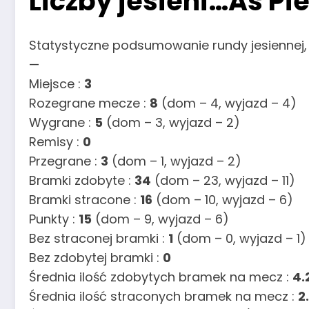
Liczby jesieni…As Pie
Statystyczne podsumowanie rundy jesiennej,
—
Miejsce :
3
Rozegrane mecze :
8
(dom – 4, wyjazd – 4)
Wygrane :
5
(dom – 3, wyjazd – 2)
Remisy :
0
Przegrane :
3
(dom – 1, wyjazd – 2)
Bramki zdobyte :
34
(dom – 23, wyjazd – 11)
Bramki stracone :
16
(dom – 10, wyjazd – 6)
Punkty :
15
(dom – 9, wyjazd – 6)
Bez straconej bramki :
1
(dom – 0, wyjazd – 1)
Bez zdobytej bramki :
0
Średnia ilość zdobytych bramek na mecz :
4.
Średnia ilość straconych bramek na mecz :
2