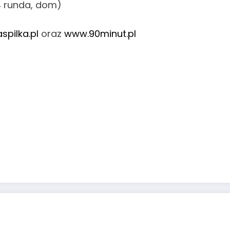
4 runda, dom)
spilka.pl
oraz
www.90minut.pl