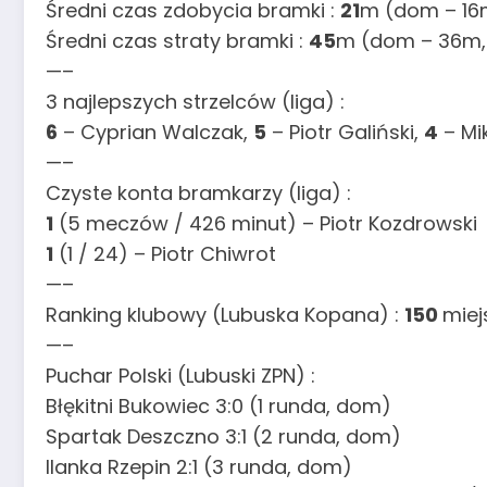
Średni czas zdobycia bramki :
21
m (dom – 16
Średni czas straty bramki :
45
m (dom – 36m,
—–
3 najlepszych strzelców (liga) :
6
– Cyprian Walczak,
5
– Piotr Galiński,
4
– Mik
—–
Czyste konta bramkarzy (liga) :
1
(5 meczów / 426 minut) – Piotr Kozdrowski
1
(1 / 24) – Piotr Chiwrot
—–
Ranking klubowy (Lubuska Kopana) :
150
miej
—–
Puchar Polski (Lubuski ZPN) :
Błękitni Bukowiec 3:0 (1 runda, dom)
Spartak Deszczno 3:1 (2 runda, dom)
Ilanka Rzepin 2:1 (3 runda, dom)