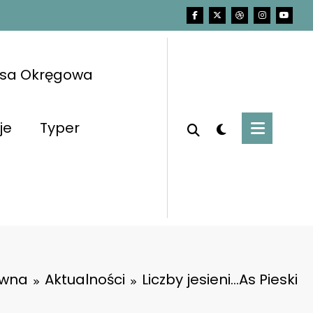
asa Okręgowa
je
Typer
ówna
Aktualności
Liczby jesieni…As Pieski