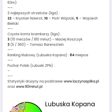
63m)
—–
3 najlepszych strzelców (liga) :
22
– Krystian Nawrot,
10
– Piotr Wójcicki,
5
– Wojciech
Bielicki
—–
Czyste konta bramkarzy (liga) :
3
(10 meczów / 810 minut) – Maciej Roszczyk
3
(5 / 360) – Tomasz Barensztein
—–
Ranking klubowy (Lubuska Kopana) :
84
miejsce
—–
Puchar Polski (Lubuski ZPN) :
–
—–
Statystyki drużyny na podstawie
www.laczynaspilka.pl
oraz
www.90minut.pl
Lubuska Kopana