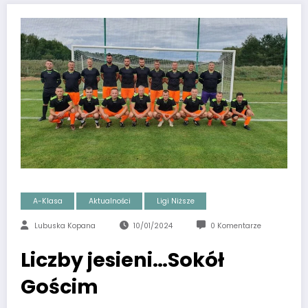
A-Klasa
Aktualności
Ligi Niższe
Lubuska Kopana
10/01/2024
0 Komentarze
Liczby jesieni…Sokół
Gościm