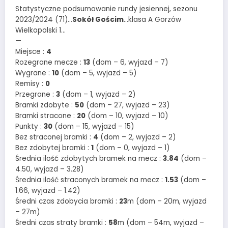
Statystyczne podsumowanie rundy jesiennej, sezonu
2023/2024 (71)…
Sokół Gościm
…klasa A Gorzów
Wielkopolski 1…
—
Miejsce :
4
Rozegrane mecze :
13
(dom – 6, wyjazd – 7)
Wygrane :
10
(dom – 5, wyjazd – 5)
Remisy :
0
Przegrane :
3
(dom – 1, wyjazd – 2)
Bramki zdobyte :
50
(dom – 27, wyjazd – 23)
Bramki stracone :
20
(dom – 10, wyjazd – 10)
Punkty :
30
(dom – 15, wyjazd – 15)
Bez straconej bramki :
4
(dom – 2, wyjazd – 2)
Bez zdobytej bramki :
1
(dom – 0, wyjazd – 1)
Średnia ilość zdobytych bramek na mecz :
3.84
(dom –
4.50, wyjazd – 3.28)
Średnia ilość straconych bramek na mecz :
1.53
(dom –
1.66, wyjazd – 1.42)
Średni czas zdobycia bramki :
23
m (dom – 20m, wyjazd
– 27m)
Średni czas straty bramki :
58
m (dom – 54m, wyjazd –