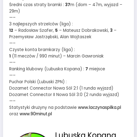
Średni czas straty bramki :
37
m (dom – 47m, wyjazd –
29m)
—–
3 najlepszych strzelców (liga) :
12
– Radosław Szafer,
5
– Mateusz Dobrakowski,
3
–
Przemysław Jastrzębski, Alan Wojtaszek
—–
Czyste konta bramkarzy (liga) :
1
(11 meczów / 990 minut) – Marcin Gawroniak
—–
Ranking klubowy (Lubuska Kopana) :
7
miejsce
—–
Puchar Polski (Lubuski ZPN) :
Dozamet Connector Nowa Sól 2:1 (1 runda wyjazd)
Dozamet Connector II Nowa Sól 3:0 (2 runda wyjazd)
—–
Statystyki drużyny na podstawie
www.laczynaspilka.pl
oraz
www.90minut.pl
Lubuska Kopana