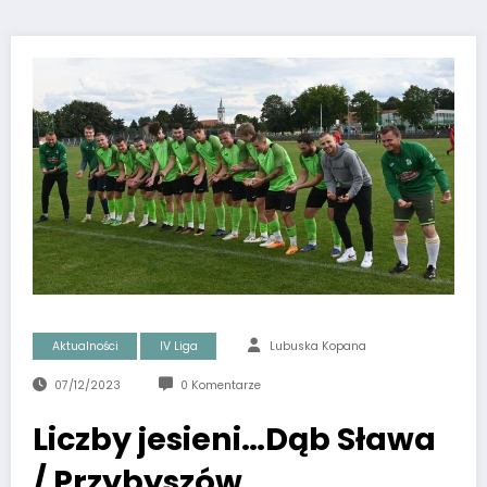
Aktualności
IV Liga
Lubuska Kopana
07/12/2023
0 Komentarze
Liczby jesieni…Dąb Sława
/ Przybyszów