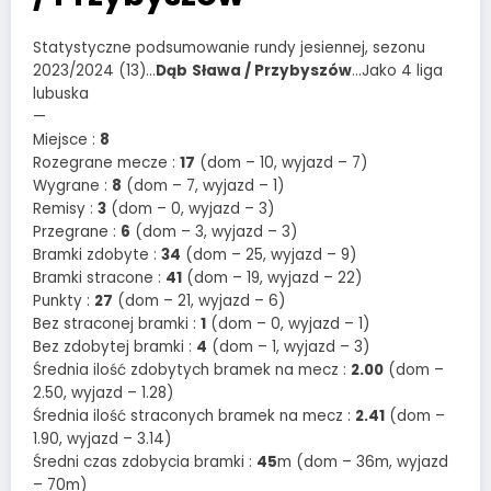
Statystyczne podsumowanie rundy jesiennej, sezonu
2023/2024 (13)…
Dąb
Sława / Przybyszów
…Jako 4 liga
lubuska
—
Miejsce :
8
Rozegrane mecze :
17
(dom – 10, wyjazd – 7)
Wygrane :
8
(dom – 7, wyjazd – 1)
Remisy :
3
(dom – 0, wyjazd – 3)
Przegrane :
6
(dom – 3, wyjazd – 3)
Bramki zdobyte :
34
(dom – 25, wyjazd – 9)
Bramki stracone :
41
(dom – 19, wyjazd – 22)
Punkty :
27
(dom – 21, wyjazd – 6)
Bez straconej bramki :
1
(dom – 0, wyjazd – 1)
Bez zdobytej bramki :
4
(dom – 1, wyjazd – 3)
Średnia ilość zdobytych bramek na mecz :
2.00
(dom –
2.50, wyjazd – 1.28)
Średnia ilość straconych bramek na mecz :
2.41
(dom –
1.90, wyjazd – 3.14)
Średni czas zdobycia bramki :
45
m (dom – 36m, wyjazd
– 70m)