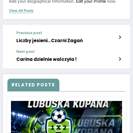
Add your Biographical Information.
Edit your Profile
now.
View All Posts
Previous post
Liczby jesieni…Czarni Żagań
Next post
Carina dzielnie walczyła !
RELATED POSTS