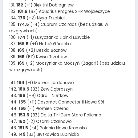
131.
182
(+1) Błękitni Dobiegniew
133.
181.5
(BZ) Aquarius Progres SHR Wojcieszyce
134.
176
(+2) Nysa Trzebiel
135.
174.5
(-4) Cuprum Czciradz (bez udziału w
rozgrywkach)
136.
174
(-1) Łużyczanka Lipinki Łużyckie
137.
169.5
(+1) Noteć Górecko
138.
169
(+2) Beskid Bożnów
139.
165
(BZ) Kwisa Trzebów
139.
165
(-2) Moczynianka Moczyń (Żagań) (bez udziału
w rozgrywkach)
—
141.
164
(-1) Meteor Jordanowo
142.
160.5
(BZ) Zew Dąbroszyn
143.
156
(+9) Odra II Nietków
144.
155
(+11) Dozamet Connector II Nowa Sól
144.
155
(-1) Płomień Czerna
146.
153.5
(BZ) Delta Tir-Gum Stare Polichno
147.
152
(-2) Czarni Czarnowo
148.
151.5
(-4) Polonia Nowe Kramsko
149.
149
(BZ) Błyskawica Lubinicko