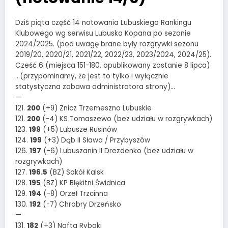
Dziś piąta część 14 notowania Lubuskiego Rankingu
Klubowego wg serwisu Lubuska Kopana po sezonie
2024/2025. (pod uwagę brane były rozgrywki sezonu
2019/20, 2020/21, 2021/22, 2022/23, 2023/2024, 2024/25).
Cześć 6 (miejsca 151-180, opublikowany zostanie 8 lipca)
…(przypominamy, że jest to tylko i wyłącznie
statystyczna zabawa administratora strony)…
—
121.
200
(+9) Znicz Trzemeszno Lubuskie
121.
200
(-4) KS Tomaszewo (bez udziału w rozgrywkach)
123.
199
(+5) Lubusze Rusinów
124.
199
(+3) Dąb II Sława / Przybyszów
126.
197
(-6) Lubuszanin II Drezdenko (bez udziału w
rozgrywkach)
127.
196.5
(BZ) Sokół Kalsk
128.
195
(BZ) KP Błękitni Świdnica
129.
194
(-8) Orzeł Trzcinna
130.
192
(-7) Chrobry Drzeńsko
—
131.
182
(+3) Nafta Rybaki