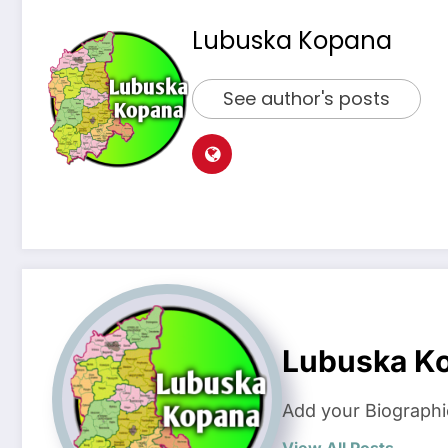
Lubuska Kopana
See author's posts
Lubuska K
Add your Biographi
View All Posts