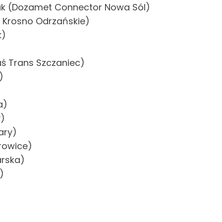
ak (Dozamet Connector Nowa Sól)
t Krosno Odrzańskie)
k)
uś Trans Szczaniec)
)
a)
y)
ary)
irowice)
arska)
)