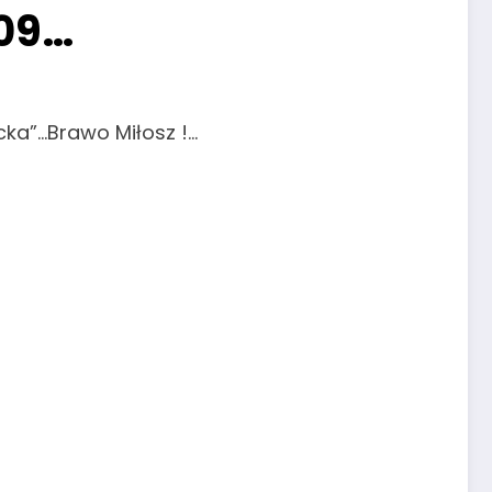
.09…
icka”…Brawo Miłosz !…