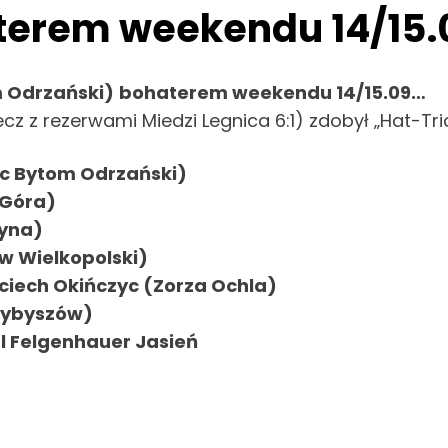
aterem weekendu 14/15
m Odrzański)
bohaterem weekendu 14/15.09…
(mecz z rezerwami Miedzi Legnica 6:1) zdobył „Hat-Tr
ąc Bytom Odrzański)
a Góra)
zyna)
w Wielkopolski)
iech Okińczyc (Zorza Ochla)
zybyszów)
l Felgenhauer Jasień