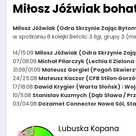
Miłosz Jóźwiak boh
Miłosz Jóźwiak (Odra Skrzynie Zając Byto
w spotkaniu 8 kolejki Betclic 3 ligi, grupy 3 
14/15.09
Miłosz Jóźwiak (Odra Skrzynie Zaj
07/08.09
Michał Pilarczyk (Lechia II Zielon
31.08/01.09
Mateusz Gorgiel (Pogoń Skwier
24/25.08
Mateusz Kaczor (CFB Stilon Gorzó
17/18.08
Dawid Krygier (Warta Słońsk)
i
Wojc
10/11.08
Stanislav Kuzmych
(Dąb Sława / Pr
03/04.08
Dozamet Connector Nowa Sól, Sta
Lubuska Kopana