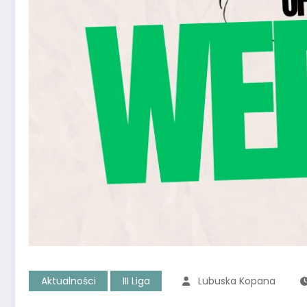
Aktualności
III Liga
Lubuska Kopana