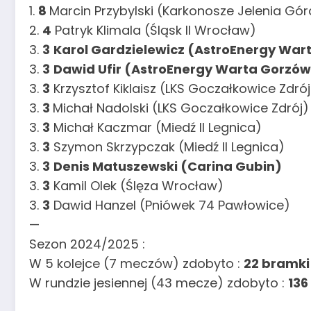
1.
8
Marcin Przybylski (Karkonosze Jelenia Gór
2.
4
Patryk Klimala (Śląsk II Wrocław)
3.
3
Karol Gardzielewicz (AstroEnergy War
3.
3
Dawid Ufir (AstroEnergy Warta Gorzów
3.
3
Krzysztof Kiklaisz (LKS Goczałkowice Zdrój
3.
3
Michał Nadolski (LKS Goczałkowice Zdrój)
3.
3
Michał Kaczmar (Miedź II Legnica)
3.
3
Szymon Skrzypczak (Miedź II Legnica)
3.
3
Denis Matuszewski (Carina Gubin)
3.
3
Kamil Olek (Ślęza Wrocław)
3.
3
Dawid Hanzel (Pniówek 74 Pawłowice)
—
Sezon 2024/2025 :
W 5 kolejce (7 meczów) zdobyto :
22 bramki
W rundzie jesiennej (43 mecze) zdobyto :
136