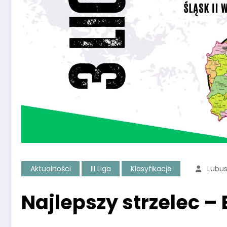
Aktualności
III Liga
Klasyfikacje
Lubu
Najlepszy strzelec – 