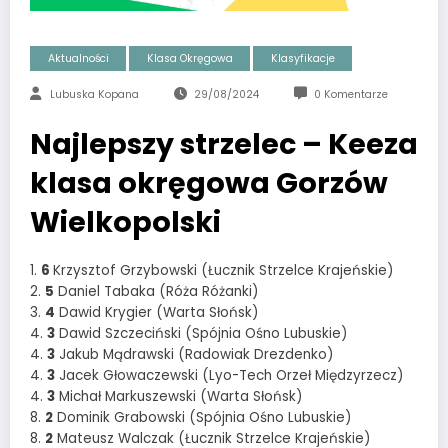
Aktualności
Klasa Okręgowa
Klasyfikacje
Lubuska Kopana
29/08/2024
0 Komentarze
Najlepszy strzelec – Keeza
klasa okręgowa Gorzów
Wielkopolski
1.
6
Krzysztof Grzybowski (Łucznik Strzelce Krajeńskie)
2.
5
Daniel Tabaka (Róża Różanki)
3.
4
Dawid Krygier (Warta Słońsk)
4.
3
Dawid Szczeciński (Spójnia Ośno Lubuskie)
4.
3
Jakub Mądrawski (Radowiak Drezdenko)
4.
3
Jacek Głowaczewski (Lyo-Tech Orzeł Międzyrzecz)
4.
3
Michał Markuszewski (Warta Słońsk)
8.
2
Dominik Grabowski (Spójnia Ośno Lubuskie)
8.
2
Mateusz Walczak (Łucznik Strzelce Krajeńskie)