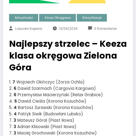
Aktualności
Klasa Okręgowa
Klasyfikacje
Lubuska Kopana
13/09/2024
0 Komentarze
Najlepszy strzelec – Keeza
klasa okręgowa Zielona
Góra
1.
7
Wojciech Okińczyc (Zorza Ochla)
2.
6
Dawid Szarmach (Cargovia Kargowa)
2.
6
Przemysław Macierzyński (Relax Grabice)
4.
5
Dawid Cieśla (Korona Kożuchów)
5.
4
Bartosz Żurawski (Korona Kożuchów)
5.
4
Patryk Siwik (Budowlani Lubsko)
7.
3
Mateusz Góral (Piast Iłowa)
7.
3
Adrian Klisowski (Piast Iłowa)
7.
3
Maciej Grochowski (Korona Kożuchów)