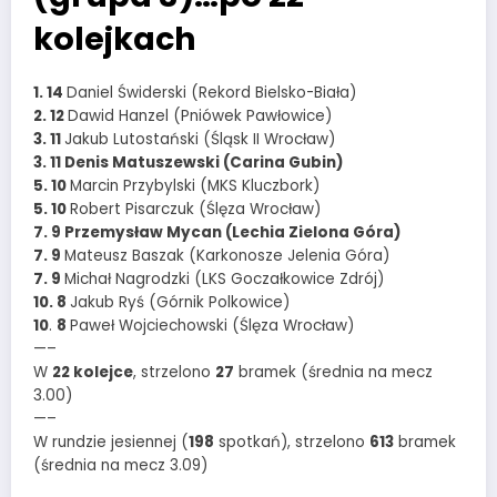
kolejkach
1. 14
Daniel Świderski (Rekord Bielsko-Biała)
2. 12
Dawid Hanzel (Pniówek Pawłowice)
3. 11
Jakub Lutostański (Śląsk II Wrocław)
3. 11 Denis Matuszewski (Carina Gubin)
5. 10
Marcin Przybylski (MKS Kluczbork)
5. 10
Robert Pisarczuk (Ślęza Wrocław)
7. 9 Przemysław Mycan (Lechia Zielona Góra)
7. 9
Mateusz Baszak (Karkonosze Jelenia Góra)
7. 9
Michał Nagrodzki (LKS Goczałkowice Zdrój)
10. 8
Jakub Ryś (Górnik Polkowice)
10
.
8
Paweł Wojciechowski (Ślęza Wrocław)
—–
W
22 kolejce
, strzelono
27
bramek (średnia na mecz
3.00)
—–
W rundzie jesiennej (
198
spotkań), strzelono
613
bramek
(średnia na mecz 3.09)