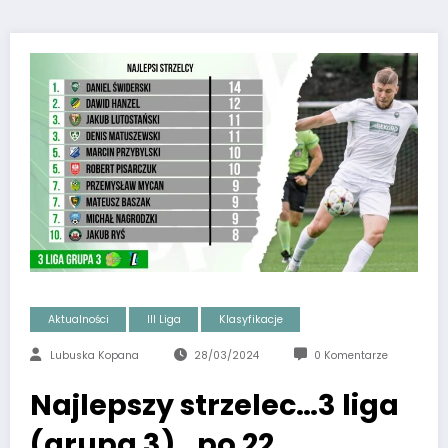
Aktualności
III Liga
Klasyfikacje
Lubuska Kopana
28/03/2024
0 Komentarze
Najlepszy strzelec…3 liga
(grupa 3)…po 22