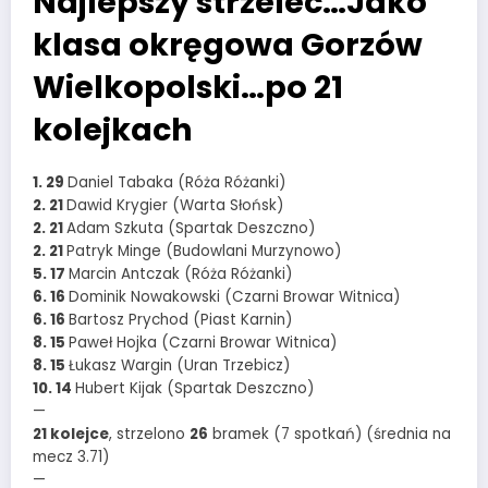
Najlepszy strzelec…Jako
klasa okręgowa Gorzów
Wielkopolski…po 21
kolejkach
1. 29
Daniel Tabaka (Róża Różanki)
2. 21
Dawid Krygier (Warta Słońsk)
2. 21
Adam Szkuta (Spartak Deszczno)
2. 21
Patryk Minge (Budowlani Murzynowo)
5. 17
Marcin Antczak (Róża Różanki)
6. 16
Dominik Nowakowski (Czarni Browar Witnica)
6. 16
Bartosz Prychod (Piast Karnin)
8. 15
Paweł Hojka (Czarni Browar Witnica)
8. 15
Łukasz Wargin (Uran Trzebicz)
10. 14
Hubert Kijak (Spartak Deszczno)
—
21 kolejce
, strzelono
26
bramek (7 spotkań) (średnia na
mecz 3.71)
—