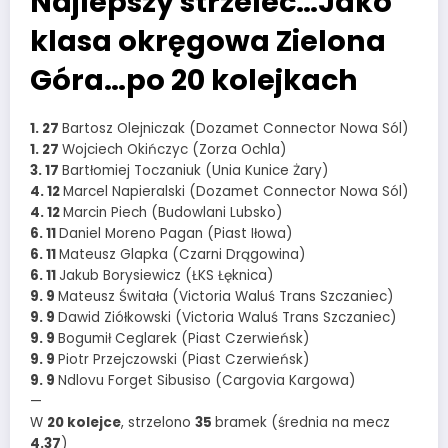
Najlepszy strzelec…Jako
klasa okręgowa Zielona
Góra…po 20 kolejkach
1. 27
Bartosz Olejniczak (Dozamet Connector Nowa Sól)
1. 27
Wojciech Okińczyc (Zorza Ochla)
3. 17
Bartłomiej Toczaniuk (Unia Kunice Żary)
4. 12
Marcel Napieralski (Dozamet Connector Nowa Sól)
4. 12
Marcin Piech (Budowlani Lubsko)
6. 11
Daniel Moreno Pagan (Piast Iłowa)
6. 11
Mateusz Glapka (Czarni Drągowina)
6. 11
Jakub Borysiewicz (ŁKS Łęknica)
9. 9
Mateusz Świtała (Victoria Waluś Trans Szczaniec)
9. 9
Dawid Ziółkowski (Victoria Waluś Trans Szczaniec)
9. 9
Bogumił Ceglarek (Piast Czerwieńsk)
9. 9
Piotr Przejczowski (Piast Czerwieńsk)
9. 9
Ndlovu Forget Sibusiso (Cargovia Kargowa)
—
W
20 kolejce
, strzelono
35
bramek (średnia na mecz
4.37
)