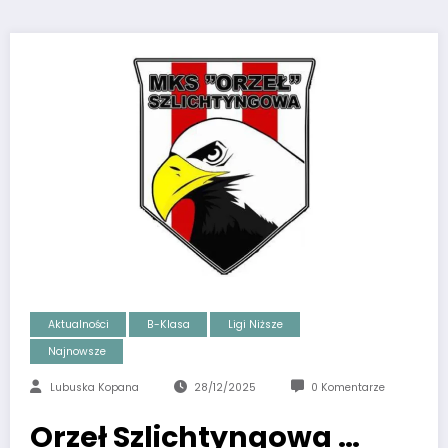
Aktualności
B-Klasa
Ligi Niższe
Najnowsze
Lubuska Kopana
28/12/2025
0 Komentarze
Orzeł Szlichtyngowa …