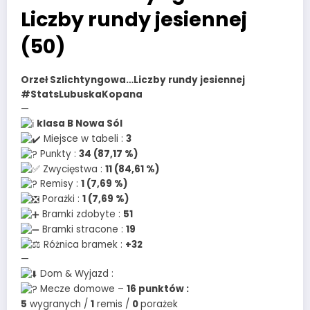
Liczby rundy jesiennej
(50)
Orzeł Szlichtyngowa…Liczby rundy jesiennej
#StatsLubuskaKopana
—
klasa B Nowa Sól
Miejsce w tabeli :
3
Punkty :
34 (87,17 %)
Zwycięstwa :
11 (84,61 %)
Remisy :
1 (7,69 %)
Porażki :
1 (7,69 %)
Bramki zdobyte :
51
Bramki stracone :
19
Różnica bramek :
+32
—
Dom & Wyjazd :
Mecze domowe –
16 punktów :
5
wygranych /
1
remis /
0
porażek