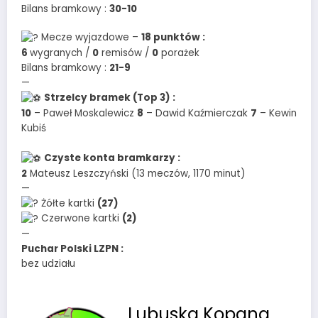
Bilans bramkowy :
30-10
Mecze wyjazdowe –
18 punktów :
6
wygranych /
0
remisów /
0
porażek
Bilans bramkowy :
21-9
—
Strzelcy bramek (Top 3) :
10
– Paweł Moskalewicz
8
– Dawid Kaźmierczak
7
– Kewin
Kubiś
Czyste konta bramkarzy :
2
Mateusz Leszczyński (13 meczów, 1170 minut)
—
Żółte kartki
(27)
Czerwone kartki
(2)
—
Puchar Polski LZPN :
bez udziału
Lubuska Kopana