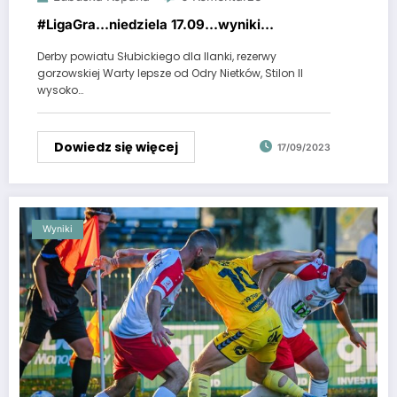
#LigaGra…niedziela 17.09…wyniki…
Derby powiatu Słubickiego dla Ilanki, rezerwy
gorzowskiej Warty lepsze od Odry Nietków, Stilon II
wysoko…
Dowiedz się więcej
17/09/2023
Wyniki