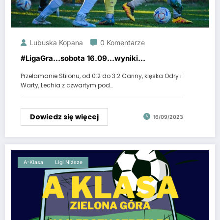
Lubuska Kopana
0 Komentarze
#LigaGra…sobota 16.09…wyniki…
Przełamanie Stilonu, od 0:2 do 3:2 Cariny, klęska Odry i
Warty, Lechia z czwartym pod…
Dowiedz się więcej
16/09/2023
A-Klasa
Ligi Niższe