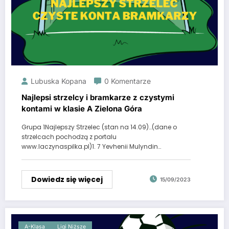
Lubuska Kopana
0 Komentarze
Najlepsi strzelcy i bramkarze z czystymi
kontami w klasie A Zielona Góra
Grupa 1Najlepszy Strzelec (stan na 14.09)…(dane o
strzelcach pochodzą z portalu
www.laczynaspilka.pl)1. 7 Yevhenii Mulyndin…
Dowiedz się więcej
15/09/2023
A-Klasa
Ligi Niższe