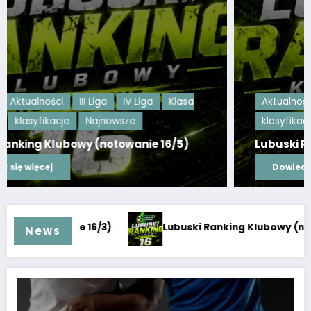
Aktualności
III Liga
IV Liga
Klasa Okręgowa
klasyfikacje
Najnowsze
Lubuski Ranking Klubowy (notowanie 16/4)
Dowiedz się więcej
anie 16/2)
Lubuski Ranking Klubowy (notowanie 16/1
News