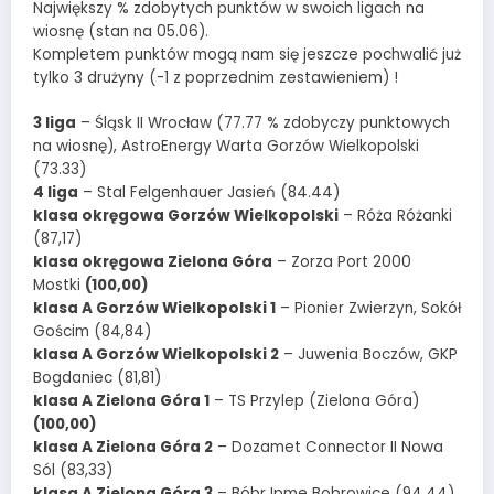
Największy % zdobytych punktów w swoich ligach na
wiosnę (stan na 05.06).
Kompletem punktów mogą nam się jeszcze pochwalić już
tylko 3 drużyny (-1 z poprzednim zestawieniem) !
3 liga
– Śląsk II Wrocław (77.77 % zdobyczy punktowych
na wiosnę), AstroEnergy Warta Gorzów Wielkopolski
(73.33)
4 liga
– Stal Felgenhauer Jasień (84.44)
klasa okręgowa Gorzów Wielkopolski
– Róża Różanki
(87,17)
klasa okręgowa Zielona Góra
– Zorza Port 2000
Mostki
(100,00)
klasa A Gorzów Wielkopolski 1
– Pionier Zwierzyn, Sokół
Gościm (84,84)
klasa A Gorzów Wielkopolski 2
– Juwenia Boczów, GKP
Bogdaniec (81,81)
klasa A Zielona Góra 1
– TS Przylep (Zielona Góra)
(100,00)
klasa A Zielona Góra 2
– Dozamet Connector II Nowa
Sól (83,33)
klasa A Zielona Góra 3
– Bóbr Ipme Bobrowice (94,44)