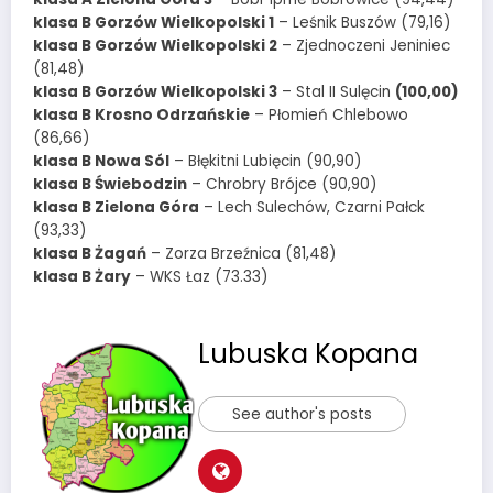
klasa B Gorzów Wielkopolski 1
– Leśnik Buszów (79,16)
klasa B Gorzów Wielkopolski 2
– Zjednoczeni Jeniniec
(81,48)
klasa B Gorzów Wielkopolski 3
– Stal II Sulęcin
(100,00)
klasa B Krosno Odrzańskie
– Płomień Chlebowo
(86,66)
klasa B Nowa Sól
– Błękitni Lubięcin (90,90)
klasa B Świebodzin
– Chrobry Brójce (90,90)
klasa B Zielona Góra
– Lech Sulechów, Czarni Pałck
(93,33)
klasa B Żagań
– Zorza Brzeźnica (81,48)
klasa B Żary
– WKS Łaz (73.33)
Lubuska Kopana
See author's posts