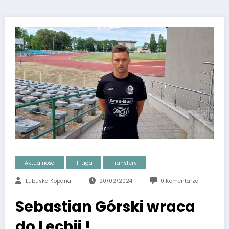
Aktualności
III Liga
Transfery
Lubuska Kopana
20/02/2024
0 Komentarze
Sebastian Górski wraca
do Lechii !