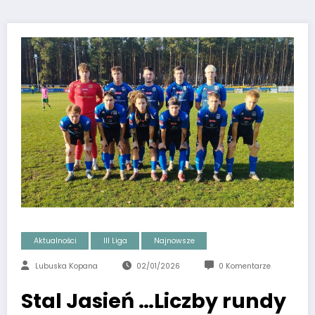
Aktualności
III Liga
Najnowsze
Lubuska Kopana
02/01/2026
0 Komentarze
Stal Jasień …Liczby rundy