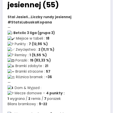
jesiennej (55)
Stal Jasień…Liczby rundy jesiennej
#StatsLubuskaKopana
—
Betclic 3 liga (grupa 3)
Miejsce w tabeli :
18
Punkty :
7 (12,96 %)
Zwycięstwa :
2 (11,11 %)
Remisy :
1
(5,55 %)
Porażki :
15 (83,33 %)
Bramki zdobyte :
21
Bramki stracone :
57
Różnica bramek :
-36
—
Dom & Wyjazd :
Mecze domowe –
4 punkty :
1
wygrana /
2
remis /
7
porażek
Bilans bramkowy :
9-22