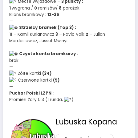
Mecze wyjazdowe –
3 punkty :
1
wygrana /
0
remisów/
8
porażek
Bilans bramkowy :
12-35
—
Strzelcy bramek (Top 3) :
11
– Kamil Kurianowicz
3
– Pavlo Volk
2
– Julian
Mordasiewicz, Jussuf Mwinyi
Czyste konta bramkarzy :
brak
—
Żółte kartki
(34)
Czerwone kartki
(5)
—
Puchar Polski LZPN :
Promień Żary 0:3 (1 runda,
)
Lubuska Kopana