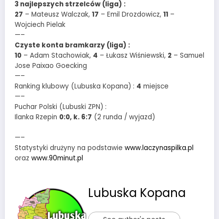
3 najlepszych strzelców (liga) :
27
– Mateusz Walczak,
17
– Emil Drozdowicz,
11
–
Wojciech Pielak
—–
Czyste konta bramkarzy (liga) :
10
– Adam Stachowiak,
4
– Łukasz Wiśniewski,
2
– Samuel
Jose Paixao Goecking
—–
Ranking klubowy (Lubuska Kopana) :
4
miejsce
—–
Puchar Polski (Lubuski ZPN) :
Ilanka Rzepin
0:0, k. 6:7
(2 runda / wyjazd)
—–
Statystyki drużyny na podstawie
www.laczynaspilka.pl
oraz
www.90minut.pl
Lubuska Kopana