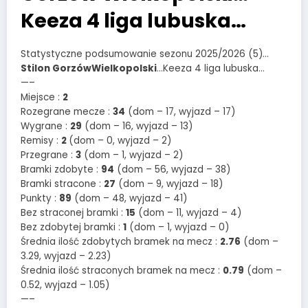
Keeza 4 liga lubuska…
Statystyczne podsumowanie sezonu 2025/2026 (5)…
Stilon GorzówWielkopolski
…Keeza 4 liga lubuska…
—–
Miejsce :
2
Rozegrane mecze :
34
(dom – 17, wyjazd – 17)
Wygrane :
29
(dom – 16, wyjazd – 13)
Remisy :
2
(dom – 0, wyjazd – 2)
Przegrane :
3
(dom – 1, wyjazd – 2)
Bramki zdobyte :
94
(dom – 56, wyjazd – 38)
Bramki stracone :
27
(dom – 9, wyjazd – 18)
Punkty :
89
(dom – 48, wyjazd – 41)
Bez straconej bramki :
15
(dom – 11, wyjazd – 4)
Bez zdobytej bramki :
1
(dom – 1, wyjazd – 0)
Średnia ilość zdobytych bramek na mecz :
2.76
(dom –
3.29, wyjazd – 2.23)
Średnia ilość straconych bramek na mecz :
0.79
(dom –
0.52, wyjazd – 1.05)
—–