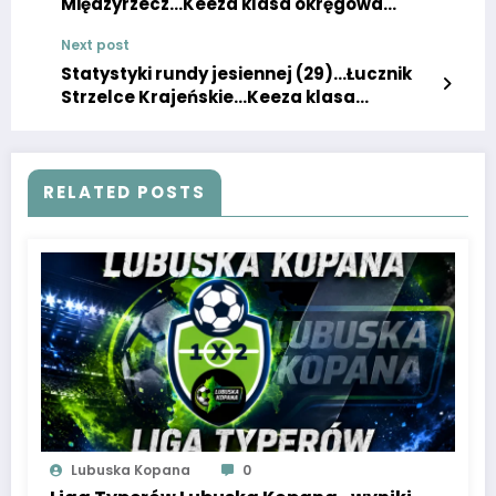
Międzyrzecz…Keeza klasa okręgowa
Gorzów Wielkopolski
Next post
Statystyki rundy jesiennej (29)…Łucznik
Strzelce Krajeńskie…Keeza klasa
okręgowa Gorzów Wielkopolski
RELATED POSTS
Lubuska Kopana
0