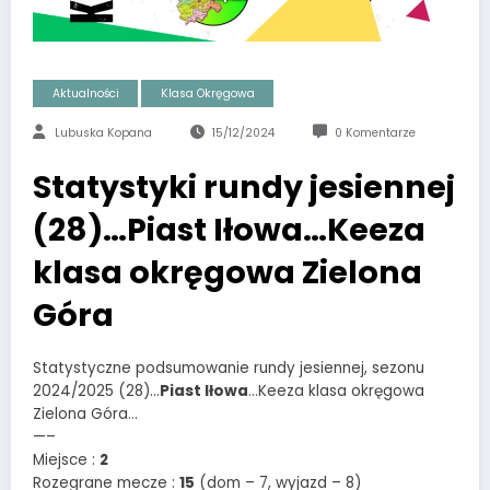
Aktualności
Klasa Okręgowa
Lubuska Kopana
15/12/2024
0 Komentarze
Statystyki rundy jesiennej
(28)…Piast Iłowa…Keeza
klasa okręgowa Zielona
Góra
Statystyczne podsumowanie rundy jesiennej, sezonu
2024/2025 (28)…
Piast Iłowa
…Keeza klasa okręgowa
Zielona Góra…
—–
Miejsce :
2
Rozegrane mecze :
15
(dom – 7, wyjazd – 8)