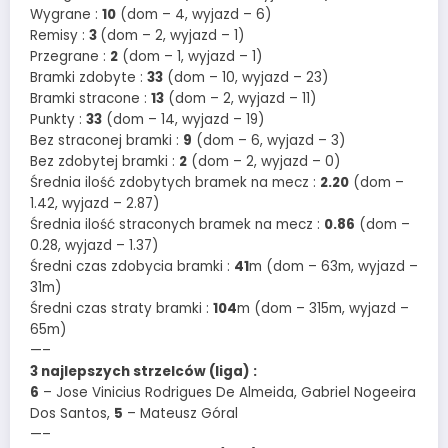
Wygrane :
10
(dom – 4, wyjazd – 6)
Remisy :
3
(dom – 2, wyjazd – 1)
Przegrane :
2
(dom – 1, wyjazd – 1)
Bramki zdobyte :
33
(dom – 10, wyjazd – 23)
Bramki stracone :
13
(dom – 2, wyjazd – 11)
Punkty :
33
(dom – 14, wyjazd – 19)
Bez straconej bramki :
9
(dom – 6, wyjazd – 3)
Bez zdobytej bramki :
2
(dom – 2, wyjazd – 0)
Średnia ilość zdobytych bramek na mecz :
2.20
(dom –
1.42, wyjazd – 2.87)
Średnia ilość straconych bramek na mecz :
0.86
(dom –
0.28, wyjazd – 1.37)
Średni czas zdobycia bramki :
41
m (dom – 63m, wyjazd –
31m)
Średni czas straty bramki :
104
m (dom – 315m, wyjazd –
65m)
—–
3 najlepszych strzelców (liga) :
6
– Jose Vinicius Rodrigues De Almeida, Gabriel Nogeeira
Dos Santos,
5
– Mateusz Góral
—–