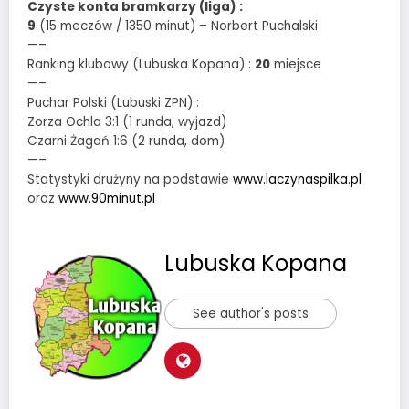
Czyste konta bramkarzy (liga) :
9
(15 meczów / 1350 minut) – Norbert Puchalski
—–
Ranking klubowy (Lubuska Kopana) :
20
miejsce
—–
Puchar Polski (Lubuski ZPN) :
Zorza Ochla 3:1 (1 runda, wyjazd)
Czarni Żagań 1:6 (2 runda, dom)
—–
Statystyki drużyny na podstawie
www.laczynaspilka.pl
oraz
www.90minut.pl
Lubuska Kopana
See author's posts