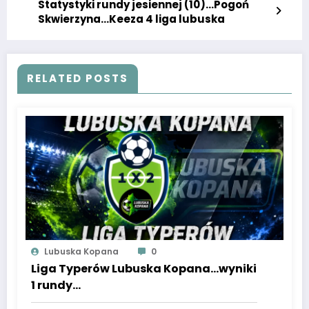
Statystyki rundy jesiennej (10)…Pogoń
Skwierzyna…Keeza 4 liga lubuska
RELATED POSTS
Lubuska Kopana
0
Liga Typerów Lubuska Kopana…wyniki
1 rundy…