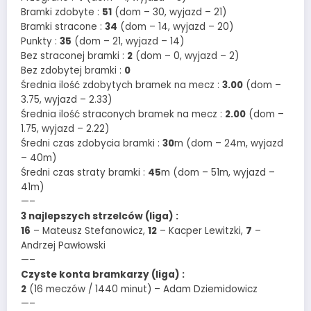
Bramki zdobyte :
51
(dom – 30, wyjazd – 21)
Bramki stracone :
34
(dom – 14, wyjazd – 20)
Punkty :
35
(dom – 21, wyjazd – 14)
Bez straconej bramki :
2
(dom – 0, wyjazd – 2)
Bez zdobytej bramki :
0
Średnia ilość zdobytych bramek na mecz :
3.00
(dom –
3.75, wyjazd – 2.33)
Średnia ilość straconych bramek na mecz :
2.00
(dom –
1.75, wyjazd – 2.22)
Średni czas zdobycia bramki :
30
m (dom – 24m, wyjazd
– 40m)
Średni czas straty bramki :
45
m (dom – 51m, wyjazd –
41m)
—–
3 najlepszych strzelców (liga) :
16
– Mateusz Stefanowicz,
12
– Kacper Lewitzki,
7
–
Andrzej Pawłowski
—–
Czyste konta bramkarzy (liga) :
2
(16 meczów / 1440 minut) – Adam Dziemidowicz
—–