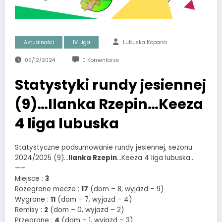
Aktualności
IV Liga
Lubuska Kopana
05/12/2024
0 Komentarze
Statystyki rundy jesiennej
(9)…Ilanka Rzepin…Keeza
4 liga lubuska
Statystyczne podsumowanie rundy jesiennej, sezonu
2024/2025 (9)…
Ilanka Rzepin
…Keeza 4 liga lubuska…
—–
Miejsce :
3
Rozegrane mecze :
17
(dom – 8, wyjazd – 9)
Wygrane :
11
(dom – 7, wyjazd – 4)
Remisy :
2
(dom – 0, wyjazd – 2)
Przegrane :
4
(dom – 1, wyjazd – 3)