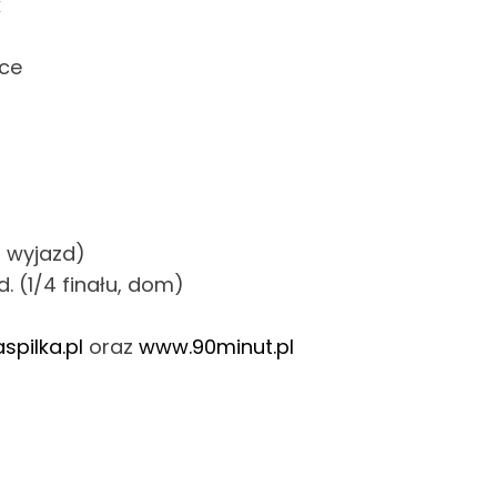
k
ce
, wyjazd)
. (1/4 finału, dom)
spilka.pl
oraz
www.90minut.pl