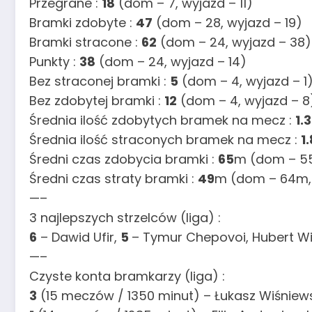
Przegrane :
18
(dom – 7, wyjazd – 11)
Bramki zdobyte :
47
(dom – 28, wyjazd – 19)
Bramki stracone :
62
(dom – 24, wyjazd – 38)
Punkty :
38
(dom – 24, wyjazd – 14)
Bez straconej bramki :
5
(dom – 4, wyjazd – 1
Bez zdobytej bramki :
12
(dom – 4, wyjazd – 8
Średnia ilość zdobytych bramek na mecz :
1.
Średnia ilość straconych bramek na mecz :
1
Średni czas zdobycia bramki :
65
m (dom – 55
Średni czas straty bramki :
49
m (dom – 64m,
—–
3 najlepszych strzelców (liga) :
6
– Dawid Ufir,
5
– Tymur Chepovoi, Hubert W
—–
Czyste konta bramkarzy (liga) :
3
(15 meczów / 1350 minut) – Łukasz Wiśniew