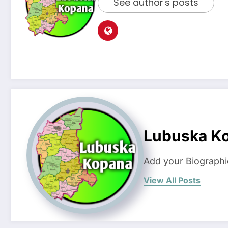
See author's posts
Lubuska K
Add your Biographi
View All Posts