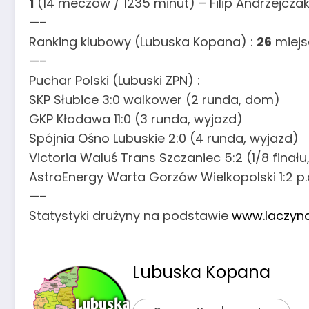
1
(14 meczów / 1235 minut) – Filip Andrzejcza
—–
Ranking klubowy (Lubuska Kopana) :
26
miejs
—–
Puchar Polski (Lubuski ZPN) :
SKP Słubice 3:0 walkower (2 runda, dom)
GKP Kłodawa 11:0 (3 runda, wyjazd)
Spójnia Ośno Lubuskie 2:0 (4 runda, wyjazd)
Victoria Waluś Trans Szczaniec 5:2 (1/8 finału
AstroEnergy Warta Gorzów Wielkopolski 1:2 p.d
—–
Statystyki drużyny na podstawie
www.laczyna
Lubuska Kopana