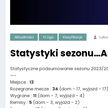
Aktualności
IV Liga
Klasyfikacje
Lubu
Statystyki sezonu…A
Statystyczne podsumowanie sezonu 2023/20
—–
Miejsce :
13
Rozegrane mecze :
34
(dom – 17, wyjazd – 17
Wygrane :
11
(dom – 7, wyjazd – 4)
Remisy :
5
(dom – 3, wyjazd – 2)