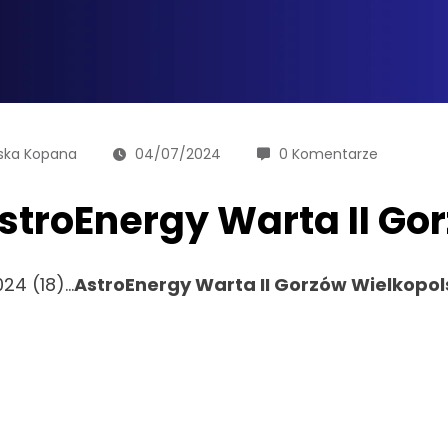
ska Kopana
04/07/2024
0 Komentarze
stroEnergy Warta II Go
24 (18)…
AstroEnergy Warta II Gorzów Wielkopol
)