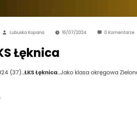
Lubuska Kopana
16/07/2024
0 Komentarze
KS Łęknica
24 (37)…
ŁKS Łęknica
…Jako klasa okręgowa Zielo
)