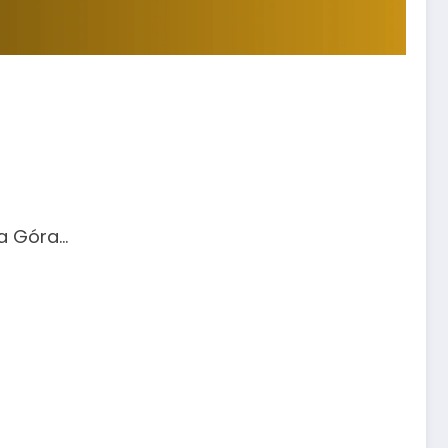
na Góra…