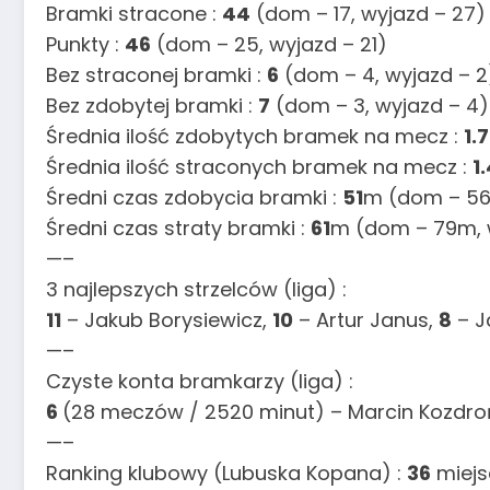
Bramki stracone :
44
(dom – 17, wyjazd – 27)
Punkty :
46
(dom – 25, wyjazd – 21)
Bez straconej bramki :
6
(dom – 4, wyjazd – 2
Bez zdobytej bramki :
7
(dom – 3, wyjazd – 4)
Średnia ilość zdobytych bramek na mecz :
1.
Średnia ilość straconych bramek na mecz :
1
Średni czas zdobycia bramki :
51
m (dom – 56
Średni czas straty bramki :
61
m (dom – 79m, 
—–
3 najlepszych strzelców (liga) :
11
– Jakub Borysiewicz,
10
– Artur Janus,
8
– J
—–
Czyste konta bramkarzy (liga) :
6
(28 meczów / 2520 minut) – Marcin Kozdro
—–
Ranking klubowy (Lubuska Kopana) :
36
miejs