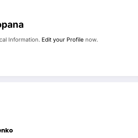
opana
cal Information.
Edit your Profile
now.
enko