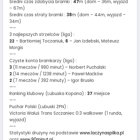
Średni czas zdobycia bramki :
47
m (dom – 36m, wyjazd
– 67m)
Średni czas straty bramki :
38
m (dom – 44m, wyjazd –
34m)
—–
3 najlepszych strzelców (liga) :
22
– Bartłomiej Toczaniuk,
6
– Jan Izdebski, Mateusz
Morgis
—–
Czyste konta bramkarzy (liga) :
3
(11 meczów / 990 minut) – Norbert Puchalski
2
(14 meczów / 1238 minut) – Paweł Maćków
2
(7 meczów / 392 minuty) – Igor Brusiło
—–
Ranking klubowy (Lubuska Kopana) :
37
miejsce
—–
Puchar Polski (Lubuski ZPN) :
Victoria Waluś Trans Szczaniec 0:3 walkower (1 runda,
wyjazd)
—–
Statystyki drużyny na podstawie
www.laczynaspilka.pl
oraz
www.90minut.pl