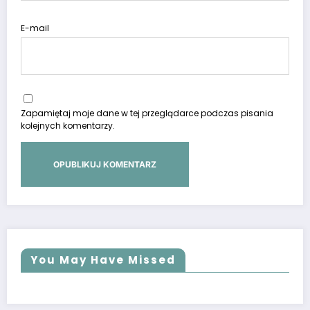
E-mail
Zapamiętaj moje dane w tej przeglądarce podczas pisania
kolejnych komentarzy.
You May Have Missed