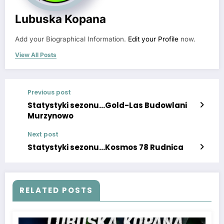
Lubuska Kopana
Add your Biographical Information.
Edit your Profile
now.
View All Posts
Previous post
Statystyki sezonu…Gold-Las Budowlani
Murzynowo
Next post
Statystyki sezonu…Kosmos 78 Rudnica
RELATED POSTS