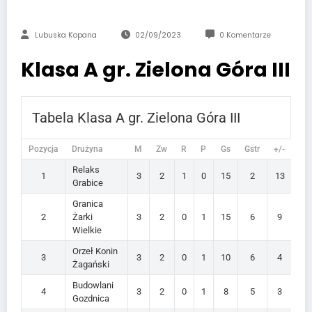
Lubuska Kopana
02/09/2023
0 Komentarze
Klasa A gr. Zielona Góra III
Tabela Klasa A gr. Zielona Góra III
Pozycja
Drużyna
M
Zw
R
P
Gs
Gstr
+/-
Pkt
Relaks
1
3
2
1
0
15
2
13
7
Grabice
Granica
2
Żarki
3
2
0
1
15
6
9
6
Wielkie
Orzeł Konin
3
3
2
0
1
10
6
4
6
Żagański
Budowlani
4
3
2
0
1
8
5
3
6
Gozdnica