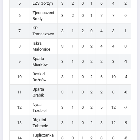
5
LZS Górzyn
3
2
0
1
6
4
2
6
Zjednoczeni
6
3
2
0
1
7
7
0
6
Brody
KP
7
3
1
2
0
4
3
1
5
Tomaszowo
Iskra
8
3
1
0
2
4
4
0
3
Małomice
Sparta
9
3
1
0
2
2
3
-1
3
Mierków
Beskid
10
3
1
0
2
6
10
-4
3
Bożnów
Sparta
11
3
1
0
2
2
8
-6
3
Grabik
Nysa
12
3
1
0
2
5
12
-7
3
Trzebiel
Błękitni
13
3
1
0
2
3
12
-9
3
Zabłocie
Tupliczanka
14
3
0
1
2
3
8
-5
1