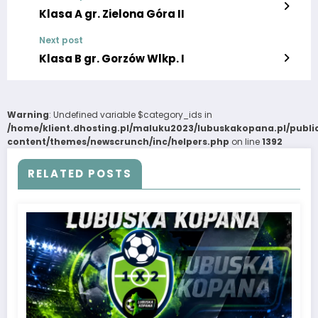
Klasa A gr. Zielona Góra II
Next post
Klasa B gr. Gorzów Wlkp. I
Warning
: Undefined variable $category_ids in
/home/klient.dhosting.pl/maluku2023/lubuskakopana.pl/publ
content/themes/newscrunch/inc/helpers.php
on line
1392
RELATED POSTS